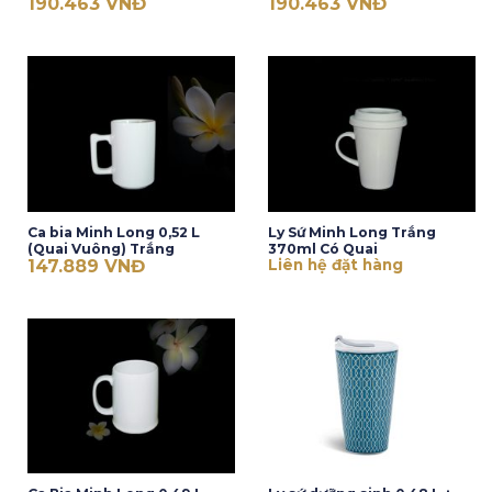
190.463
VNĐ
190.463
VNĐ
Ca bia Minh Long 0,52 L
Ly Sứ Minh Long Trắng
(Quai Vuông) Trắng
370ml Có Quai
147.889
VNĐ
Liên hệ đặt hàng