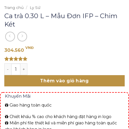
Trang chủ
/
Ly Sứ
Ca trà 0.30 L – Mẫu Đơn IFP – Chim
Két
VNĐ
304.560
Rated 5
Ca trà 0.30 L - Mẫu Đơn IFP - Chim Két số lượng
out of 5
Thêm vào giỏ hàng
Khuyến Mãi
Giao hàng toàn quốc
Chiết khấu % cao cho khách hàng đặt hàng in logo
Miễn phí file thiết kế và miễn phí giao hàng toàn quốc