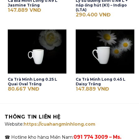
Ca Bia Minh Long 0.49 L
Ly sứ dưỡng sinh 0.48 L +
Jasmine Trắng
nắp ống hút (K1) – Indigo
147.889
VNĐ
(LTA)
290.400
VNĐ
Ca Trà Minh Long 0.25 L
Ca Trà Minh Long 0.45 L
Quai Oval Trắng
Daisy Trắng
80.667
VNĐ
147.889
VNĐ
THÔNG TIN LIÊN HỆ
Website:
https://cuahangminhlong.com
091 774 3009 – Ms.
☎ Hotline kho hàng Miền Nam: