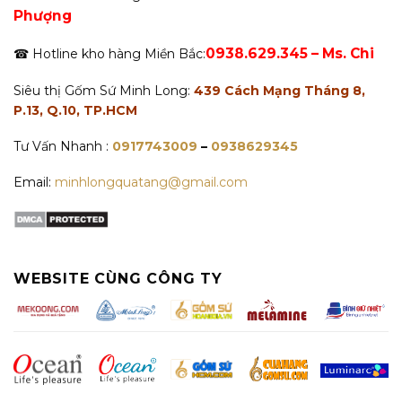
Phượng
0938.629.345 – Ms. Chi
☎ Hotline kho hàng Miền Bắc:
Siêu thị Gốm Sứ Minh Long:
439 Cách Mạng Tháng 8,
P.13, Q.10, TP.HCM
Tư Vấn Nhanh :
0917743009
–
0938629345
Email:
minhlongquatang@gmail.com
WEBSITE CÙNG CÔNG TY