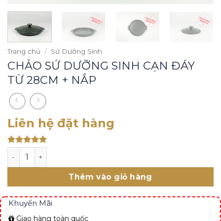
Trang chủ
/
Sứ Dưỡng Sinh
CHẢO SỨ DƯỠNG SINH CẠN ĐÁY
TỪ 28CM + NẮP
Liên hệ đặt hàng
Rated 5
CHẢO SỨ DƯỠNG SINH CẠN ĐÁY TỪ 28CM + NẮP số lượn
out of 5
Thêm vào giỏ hàng
Khuyến Mãi
Giao hàng toàn quốc