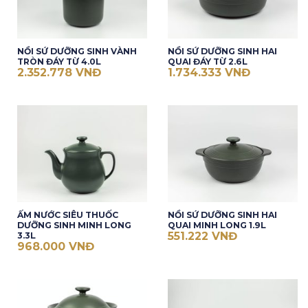
NỒI SỨ DƯỠNG SINH VÀNH
NỒI SỨ DƯỠNG SINH HAI
TRÒN ĐÁY TỪ 4.0L
QUAI ĐÁY TỪ 2.6L
2.352.778
VNĐ
1.734.333
VNĐ
ẤM NƯỚC SIÊU THUỐC
NỒI SỨ DƯỠNG SINH HAI
DƯỠNG SINH MINH LONG
QUAI MINH LONG 1.9L
551.222
VNĐ
3.3L
968.000
VNĐ