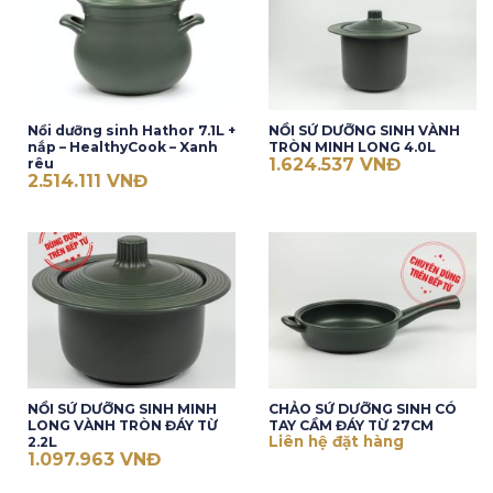
Nồi dưỡng sinh Hathor 7.1L +
NỒI SỨ DƯỠNG SINH VÀNH
nắp – HealthyCook – Xanh
TRÒN MINH LONG 4.0L
1.624.537
VNĐ
rêu
2.514.111
VNĐ
NỒI SỨ DƯỠNG SINH MINH
CHẢO SỨ DƯỠNG SINH CÓ
LONG VÀNH TRÒN ĐÁY TỪ
TAY CẦM ĐÁY TỪ 27CM
Liên hệ đặt hàng
2.2L
1.097.963
VNĐ