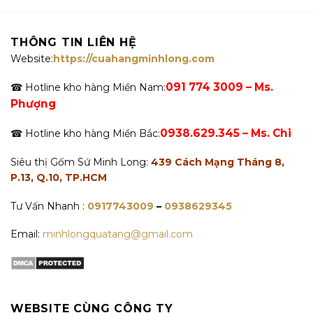
THÔNG TIN LIÊN HỆ
Website:
https://cuahangminhlong.com
091 774 3009 – Ms.
☎ Hotline kho hàng Miền Nam:
Phượng
0938.629.345 – Ms. Chi
☎ Hotline kho hàng Miền Bắc:
Siêu thị Gốm Sứ Minh Long:
439 Cách Mạng Tháng 8,
P.13, Q.10, TP.HCM
Tư Vấn Nhanh :
0917743009
–
0938629345
Email:
minhlongquatang@gmail.com
WEBSITE CÙNG CÔNG TY