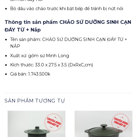
Bỏ dầu vào chảo trước khi bật bếp để tránh bị nứt nồi
Thông tin sản phẩm CHẢO SỨ DƯỠNG SINH CẠN
ĐÁY TỪ + Nắp
Tên sản phẩm: CHẢO SỨ DƯỠNG SINH CẠN ĐÁY TỪ +
NẮP
Xuất xứ: gốm sứ Minh Long
Kích thước: 33.0 x 27.5 x 3.5 (DxRxC,cm)
Giá bán: 1.743.500k
SẢN PHẨM TƯƠNG TỰ