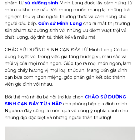
phẩm từ
sứ dưỡng sinh
Minh Long được lấy cảm hứng từ
món cá kho mẹ nấu. Với mong muốn mang lại những trải
nghiệm thú vị cho người thưởng thức và cảm hứng cho
người đầu bếp.
Gốm sứ Minh Long
cho ra mắt thị trường
sản phẩm sứ dưỡng sinh với những ưu điểm vượt trội về
chất lượng, độ tinh tế, thiết kế và mẫu mã.
CHẢO SỨ DƯỠNG SINH CẠN ĐÁY TỪ Minh Long Có tác
dụng tuyệt vời trong việc gia tăng hương vị, màu sắc và
mùi vị của mọi món ngon. Giúp tạo ra mọi món ngon, làm
bùng cháy hương vị mọi loại thức ăn. Mang đến gia đình
bạn bữa cơm ngon miệng, góp phần gắn kết các thành
viên gia đình với nhau.
Bởi thế mà nhiều bà nội trợ lựa chọn
CHẢO SỨ DƯỠNG
SINH CẠN ĐÁY TỪ + NẮP
cho phòng bếp gia đình mình.
Ngoài ra đây cũng là món quà vô cùng ý nghĩa dành cho
những dịp đặc biệt và những người thân thương!