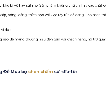
o, khó bị vỡ hay sứt mẻ. Sản phẩm không chứ chì hay các chất dộ
 cấp, bóng loáng, thích hợp với việc tẩy rửa dễ dàng. Lớp men t
í dụ :
iệp để mang thương hiệu đến gần với khách hàng, hỗ trợ quả
ng Để Mua bộ
chén chấm
sứ -dĩa-tô: