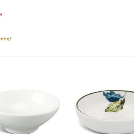
M
long/