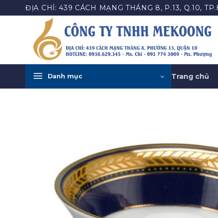
Bỏ
ĐỊA CHỈ: 439 CÁCH MẠNG THÁNG 8, P.13, Q.10, TP
qua
nội
dung
Trang chủ
Danh mục