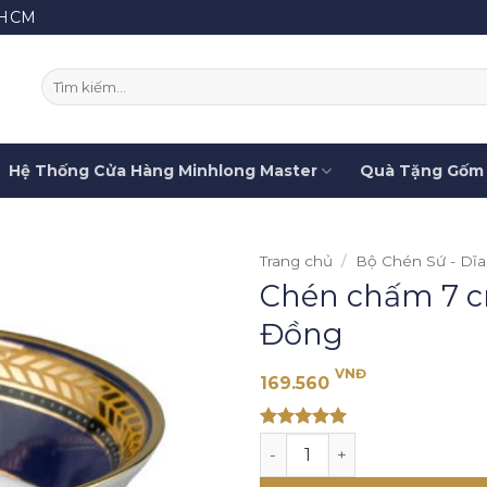
.HCM
Tìm
kiếm:
Hệ Thống Cửa Hàng Minhlong Master
Quà Tặng Gốm 
Trang chủ
/
Bộ Chén Sứ - Dĩa
Chén chấm 7 cm
Đồng
VNĐ
169.560
Rated 5
Chén chấm 7 cm - Tulip Tr
out of 5