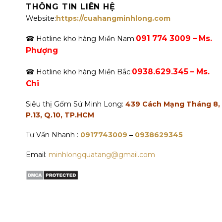
THÔNG TIN LIÊN HỆ
Website:
https://cuahangminhlong.com
091 774 3009 – Ms.
☎ Hotline kho hàng Miền Nam:
Phượng
0938.629.345 – Ms.
☎ Hotline kho hàng Miền Bắc:
Chi
Siêu thị Gốm Sứ Minh Long:
439 Cách Mạng Tháng 8,
P.13, Q.10, TP.HCM
Tư Vấn Nhanh :
0917743009
–
0938629345
Email:
minhlongquatang@gmail.com