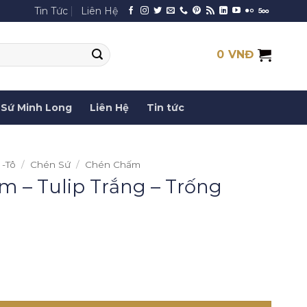
Tin Tức
Liên Hệ
0
VNĐ
Sứ Minh Long
Liên Hệ
Tin tức
 -Tô
/
Chén Sứ
/
Chén Chấm
 – Tulip Trắng – Trống
ắng - Trống Đồng số lượng