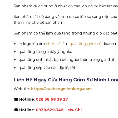
Sản phẩm được nung ở nhiệt độ cao, do đó độ bền rất ca
Sản phẩm rất dễ dàng vệ sinh do có lớp sứ sáng mịn cao
thẩm mỹ cho bộ sản phẩm.
Sản phẩm có thể làm quà tặng trong những dịp đặc biệt, v
In logo lên ấm
chén sứ
làm
quà tặng gốm sứ
doanh ngh
quà tặng tân gia đầy ý nghĩa.
quà tặng sinh nhật bạn bè, người thân trong gia đình.
quà tặng sếp vào các dịp lễ, tết.
Liên Hệ Ngay Cửa Hàng Gốm Sứ Minh Lo
Website:
https://cuahangminhlong.com
☎ Hotline
:
028 38 68 38 27
☎ Hotline
:
0938.629.345 – Ms. Chi