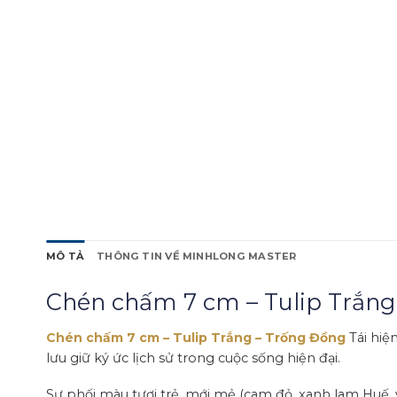
MÔ TẢ
THÔNG TIN VỀ MINHLONG MASTER
Chén chấm 7 cm – Tulip Trắng
Chén chấm 7 cm – Tulip Trắng – Trống Đồng
Tái hiệ
lưu giữ ký ức lịch sử trong cuộc sống hiện đại.
Sự phối màu tươi trẻ, mới mẻ (cam đỏ, xanh lam Huế,