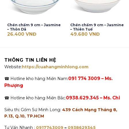
Chén chấm 9 cm – Jasmine
Chén chấm 9 cm – Jasmine
– Thôn Dã
– Thiên Tuế
26.400
VNĐ
49.680
VNĐ
THÔNG TIN LIÊN HỆ
Website:
https://cuahangminhlong.com
091 774 3009 – Ms.
☎ Hotline kho hàng Miền Nam:
Phượng
0938.629.345 – Ms. Chi
☎ Hotline kho hàng Miền Bắc:
Siêu thị Gốm Sứ Minh Long:
439 Cách Mạng Tháng 8,
P.13, Q.10, TP.HCM
Tư Vấn Nhanh :
0917743009
–
0938629345