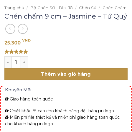
Trang chủ
/
Bộ Chén Sứ - Dĩa -Tô
/
Chén Sứ
/
Chén Chấm
Chén chấm 9 cm – Jasmine – Tứ Quý
VNĐ
25.300
Rated 5
Chén chấm 9 cm - Jasmine - Tứ Quý số lượng
out of 5
Thêm vào giỏ hàng
Khuyến Mãi
Giao hàng toàn quốc
Chiết khấu % cao cho khách hàng đặt hàng in logo
Miễn phí file thiết kế và miễn phí giao hàng toàn quốc
cho khách hàng in logo