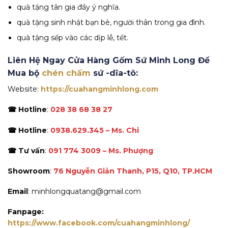
quà tặng tân gia đầy ý nghĩa.
quà tặng sinh nhật bạn bè, người thân trong gia đình.
quà tặng sếp vào các dịp lễ, tết.
Liên Hệ Ngay Cửa Hàng Gốm Sứ Minh Long Để
Mua bộ
chén chấm
sứ -dĩa-tô:
Website:
https://cuahangminhlong.com
☎ Hotline
:
028 38 68 38 27
☎ Hotline
:
0938.629.345 – Ms. Chi
☎ Tư vấn
:
091 774 3009 – Ms. Phượng
Showroom
:
76 Nguyễn Giản Thanh, P15, Q10, TP.HCM
Email
: minhlongquatang@gmail.com
Fanpage:
https://www.facebook.com/cuahangminhlong/