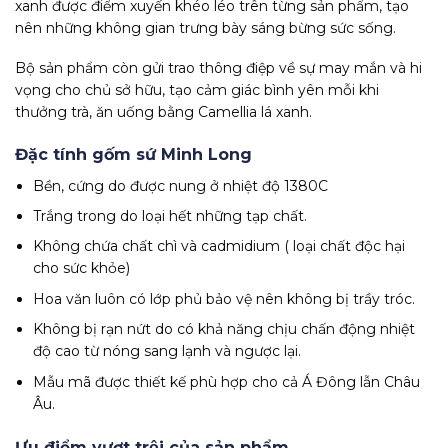
xanh được điểm xuyến khéo léo trên từng sản phẩm, tạo
nên những không gian trưng bày sáng bừng sức sống.
Bộ sản phẩm còn gửi trao thông điệp về sự may mắn và hi
vọng cho chủ sở hữu, tạo cảm giác bình yên mỗi khi
thưởng trà, ăn uống bằng Camellia lá xanh.
Đặc tính gốm sứ Minh Long
Bền, cứng do được nung ở nhiệt độ 1380C
Trắng trong do loại hết những tạp chất.
Không chứa chất chì và cadmidium ( loại chất độc hại
cho sức khỏe)
Hoa văn luôn có lớp phủ bảo vệ nên không bị trầy tróc.
Không bị rạn nứt do có khả năng chịu chấn động nhiệt
độ cao từ nóng sang lạnh và ngược lại.
Mẫu mã được thiết kế phù hợp cho cả Á Đông lẫn Châu
Âu.
Ưu điểm vượt trội của sản phẩm