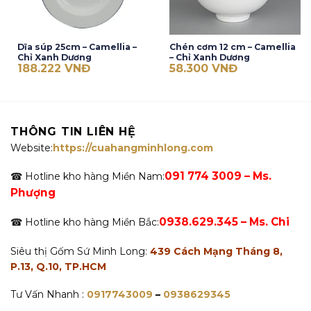
Dĩa súp 25cm – Camellia –
Chén cơm 12 cm – Camellia
Chỉ Xanh Dương
– Chỉ Xanh Dương
188.222
VNĐ
58.300
VNĐ
THÔNG TIN LIÊN HỆ
Website:
https://cuahangminhlong.com
091 774 3009 – Ms.
☎ Hotline kho hàng Miền Nam:
Phượng
0938.629.345 – Ms. Chi
☎ Hotline kho hàng Miền Bắc:
Siêu thị Gốm Sứ Minh Long:
439 Cách Mạng Tháng 8,
P.13, Q.10, TP.HCM
Tư Vấn Nhanh :
0917743009
–
0938629345