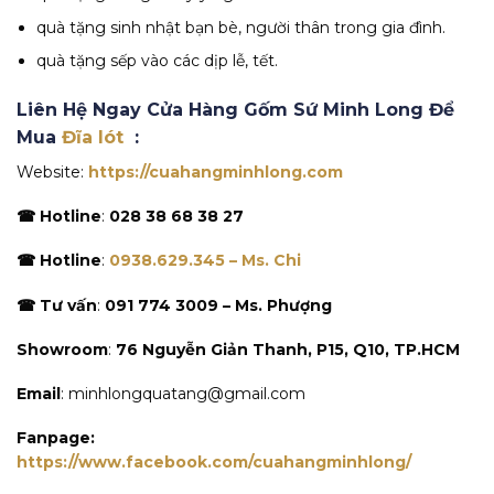
quà tặng sinh nhật bạn bè, người thân trong gia đình.
quà tặng sếp vào các dịp lễ, tết.
Liên Hệ Ngay Cửa Hàng Gốm Sứ Minh Long Để
Mua
Đĩa lót
:
Website:
https://cuahangminhlong.com
☎ Hotline
:
028 38 68 38 27
☎ Hotline
:
0938.629.345 – Ms. Chi
☎ Tư vấn
:
091 774 3009 – Ms. Phượng
Showroom
:
76 Nguyễn Giản Thanh, P15, Q10, TP.HCM
Email
: minhlongquatang@gmail.com
Fanpage:
https://www.facebook.com/cuahangminhlong/