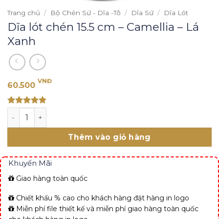
Trang chủ
/
Bộ Chén Sứ - Dĩa -Tô
/
Dĩa Sứ
/
Dĩa Lót
Dĩa lót chén 15.5 cm – Camellia – Lá
Xanh
VNĐ
60.500
Rated 5
Dĩa lót chén 15.5 cm - Camellia - Lá Xanh số lượng
out of 5
Thêm vào giỏ hàng
Khuyến Mãi
Giao hàng toàn quốc
Chiết khấu % cao cho khách hàng đặt hàng in logo
Miễn phí file thiết kế và miễn phí giao hàng toàn quốc