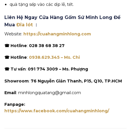
quà tặng sếp vào các dịp lễ, tết.
Liên Hệ Ngay Cửa Hàng Gốm Sứ Minh Long Để
Mua
Đĩa lót
:
Website:
https://cuahangminhlong.com
☎ Hotline
:
028 38 68 38 27
☎ Hotline
:
0938.629.345 – Ms. Chi
☎ Tư vấn
:
091 774 3009 – Ms. Phượng
Showroom
:
76 Nguyễn Giản Thanh, P15, Q10, TP.HCM
Email
: minhlongquatang@gmail.com
Fanpage:
https://www.facebook.com/cuahangminhlong/