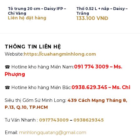
Tô trung 20 cm – Daisy IFP –
Thố 0.52 L + nắp – Daisy –
Chỉ Vàng
Trắng
Liên hệ đặt hàng
133.100
VNĐ
THÔNG TIN LIÊN HỆ
Website:
https://cuahangminhlong.com
091 774 3009 – Ms.
☎ Hotline kho hàng Miền Nam:
Phượng
0938.629.345 – Ms. Chi
☎ Hotline kho hàng Miền Bắc:
Siêu thị Gốm Sứ Minh Long:
439 Cách Mạng Tháng 8,
P.13, Q.10, TP.HCM
Tư Vấn Nhanh :
0917743009
–
0938629345
Email:
minhlongquatang@gmail.com