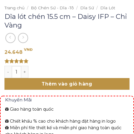
Trang chủ
/
Bộ Chén Sứ - Dĩa -Tô
/
Dĩa Sứ
/
Dĩa Lót
Dĩa lót chén 15.5 cm – Daisy IFP – Chỉ
Vàng
VNĐ
24.648
Rated 5
Dĩa lót chén 15.5 cm - Daisy IFP - Chỉ Vàng số lượng
out of 5
Thêm vào giỏ hàng
Khuyến Mãi
Giao hàng toàn quốc
Chiết khấu % cao cho khách hàng đặt hàng in logo
Miễn phí file thiết kế và miễn phí giao hàng toàn quốc