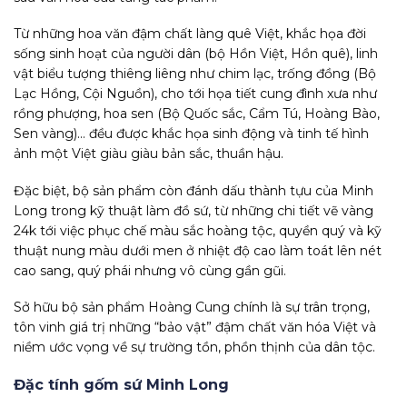
Từ những hoa văn đậm chất làng quê Việt, khắc họa đời
sống sinh hoạt của người dân (bộ Hồn Việt, Hồn quê), linh
vật biểu tượng thiêng liêng như chim lạc, trống đồng (Bộ
Lạc Hồng, Cội Nguồn), cho tới họa tiết cung đình xưa như
rồng phượng, hoa sen (Bộ Quốc sắc, Cẩm Tú, Hoàng Bào,
Sen vàng)… đều được khắc họa sinh động và tinh tế hình
ảnh một Việt giàu giàu bản sắc, thuần hậu.
Đặc biệt, bộ sản phẩm còn đánh dấu thành tựu của Minh
Long trong kỹ thuật làm đồ sứ, từ những chi tiết vẽ vàng
24k tới việc phục chế màu sắc hoàng tộc, quyền quý và kỹ
thuật nung màu dưới men ở nhiệt độ cao làm toát lên nét
cao sang, quý phái nhưng vô cùng gần gũi.
Sở hữu bộ sản phẩm Hoàng Cung chính là sự trân trọng,
tôn vinh giá trị những “bảo vật” đậm chất văn hóa Việt và
niềm ước vọng về sự trường tồn, phồn thịnh của dân tộc.
Đặc tính gốm sứ Minh Long