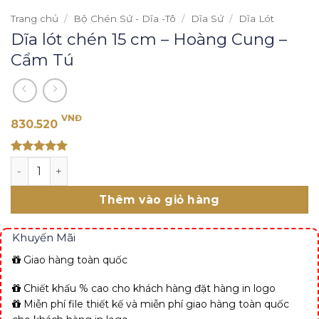
Trang chủ
/
Bộ Chén Sứ - Dĩa -Tô
/
Dĩa Sứ
/
Dĩa Lót
Dĩa lót chén 15 cm – Hoàng Cung –
Cẩm Tú
VNĐ
830.520
Rated 5
Dĩa lót chén 15 cm - Hoàng Cung - Cẩm Tú số lượng
out of 5
Thêm vào giỏ hàng
Khuyến Mãi
Giao hàng toàn quốc
Chiết khấu % cao cho khách hàng đặt hàng in logo
Miễn phí file thiết kế và miễn phí giao hàng toàn quốc