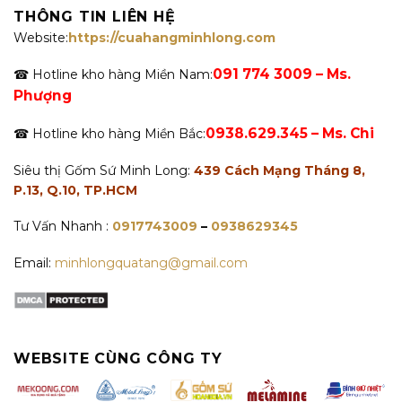
THÔNG TIN LIÊN HỆ
Website:
https://cuahangminhlong.com
091 774 3009 – Ms.
☎ Hotline kho hàng Miền Nam:
Phượng
0938.629.345 – Ms. Chi
☎ Hotline kho hàng Miền Bắc:
Siêu thị Gốm Sứ Minh Long:
439 Cách Mạng Tháng 8,
P.13, Q.10, TP.HCM
Tư Vấn Nhanh :
0917743009
–
0938629345
Email:
minhlongquatang@gmail.com
WEBSITE CÙNG CÔNG TY