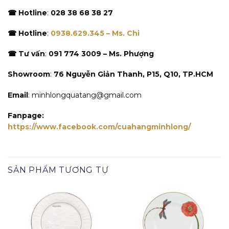
☎ Hotline
:
028 38 68 38 27
☎ Hotline
:
0938.629.345 – Ms. Chi
☎ Tư vấn
:
091 774 3009 – Ms. Phượng
Showroom
:
76 Nguyễn Giản Thanh, P15, Q10, TP.HCM
Email
: minhlongquatang@gmail.com
Fanpage:
https://www.facebook.com/cuahangminhlong/
SẢN PHẨM TƯƠNG TỰ