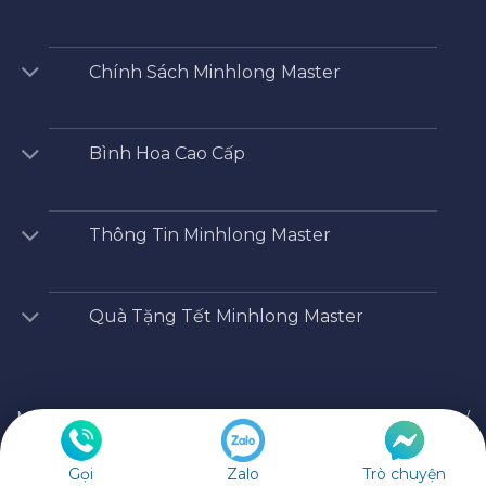
Chính Sách Minhlong Master
Bình Hoa Cao Cấp
Thông Tin Minhlong Master
Quà Tặng Tết Minhlong Master
Minhlong Master
/
Shop
/
Bộ Chén Sứ - Dĩa -Tô
/
Dĩa Sứ
/
Dĩa lót chén 15 cm – Hoàng Cung – Cẩm Tú
Copyright 2026 ©
Cửa hàng Minh Long
Gọi
Zalo
Trò chuyện