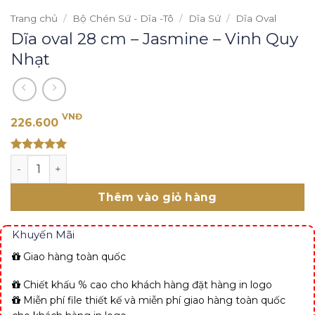
Trang chủ
/
Bộ Chén Sứ - Dĩa -Tô
/
Dĩa Sứ
/
Dĩa Oval
Dĩa oval 28 cm – Jasmine – Vinh Quy
Nhạt
VNĐ
226.600
Rated 5
Dĩa oval 28 cm - Jasmine - Vinh Quy Nhạt số lượng
out of 5
Thêm vào giỏ hàng
Khuyến Mãi
Giao hàng toàn quốc
Chiết khấu % cao cho khách hàng đặt hàng in logo
Miễn phí file thiết kế và miễn phí giao hàng toàn quốc