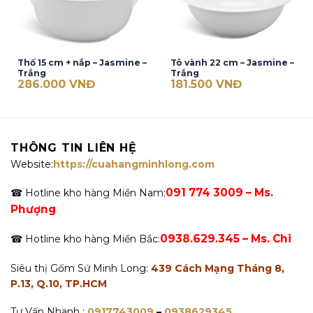
Thố 15 cm + nắp – Jasmine –
Tô vành 22 cm – Jasmine –
Trắng
Trắng
286.000
VNĐ
181.500
VNĐ
THÔNG TIN LIÊN HỆ
Website:
https://cuahangminhlong.com
091 774 3009 – Ms.
☎ Hotline kho hàng Miền Nam:
Phượng
0938.629.345 – Ms. Chi
☎ Hotline kho hàng Miền Bắc:
Siêu thị Gốm Sứ Minh Long:
439 Cách Mạng Tháng 8,
P.13, Q.10, TP.HCM
Tư Vấn Nhanh :
0917743009
–
0938629345