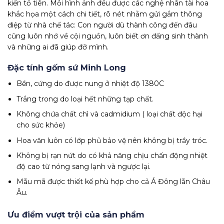
kiến tổ tiên. Mỗi hình ảnh đều được các nghệ nhân tài hoa
khắc họa một cách chi tiết, rõ nét nhằm gửi gắm thông
điệp từ nhà chế tác: Con người dù thành công đến đâu
cũng luôn nhớ về cội nguồn, luôn biết ơn đấng sinh thành
và những ai đã giúp đỡ mình.
Đặc tính gốm sứ Minh Long
Bền, cứng do được nung ở nhiệt độ 1380C
Trắng trong do loại hết những tạp chất.
Không chứa chất chì và cadmidium ( loại chất độc hại
cho sức khỏe)
Hoa văn luôn có lớp phủ bảo vệ nên không bị trầy tróc.
Không bị rạn nứt do có khả năng chịu chấn động nhiệt
độ cao từ nóng sang lạnh và ngược lại.
Mẫu mã được thiết kế phù hợp cho cả Á Đông lẫn Châu
Âu.
Ưu điểm vượt trội của sản phẩm