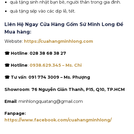
quà tặng sinh nhật bạn bè, người thân trong gia đình.
quà tặng sếp vào các dịp lễ, tết.
Liên Hệ Ngay Cửa Hàng Gốm Sứ Minh Long Để
Mua hàng:
Website:
https://cuahangminhlong.com
☎ Hotline
:
028 38 68 38 27
☎ Hotline
:
0938.629.345 – Ms. Chi
☎ Tư vấn
:
091 774 3009 – Ms. Phượng
Showroom
:
76 Nguyễn Giản Thanh, P15, Q10, TP.HCM
Email
: minhlongquatang@gmail.com
Fanpage:
https://www.facebook.com/cuahangminhlong/