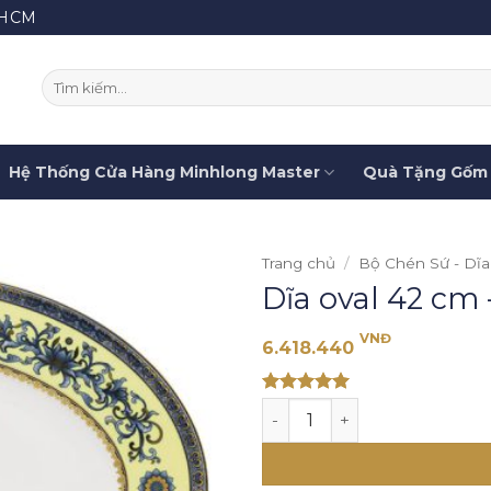
.HCM
Tìm
kiếm:
Hệ Thống Cửa Hàng Minhlong Master
Quà Tặng Gốm 
Trang chủ
/
Bộ Chén Sứ - Dĩa
Dĩa oval 42 cm
VNĐ
6.418.440
Rated 5
Dĩa oval 42 cm - Hoàng Cun
out of 5