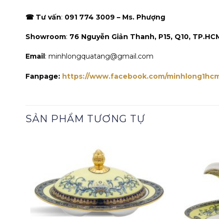
☎ Tư vấn
:
091 774 3009 – Ms. Phượng
Showroom
:
76 Nguyễn Giản Thanh, P15, Q10, TP.HC
Email
: minhlongquatang@gmail.com
Fanpage:
https://www.facebook.com/minhlong1hc
SẢN PHẨM TƯƠNG TỰ