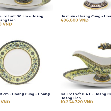
àu rót sốt 30 cm – Hoàng
Hũ muối – Hoàng Cung – Hoà
496.800
VNĐ
àng Liên
20
VNĐ
18 cm – Hoàng Cung – Hoàng
Gàu rót xốt 0.4 L – Hoàng C
Hoàng Liên
0
VNĐ
10.264.320
VNĐ