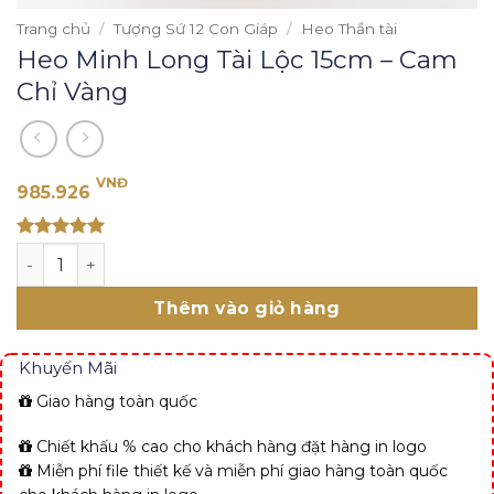
Trang chủ
/
Tượng Sứ 12 Con Giáp
/
Heo Thần tài
Heo Minh Long Tài Lộc 15cm – Cam
Chỉ Vàng
VNĐ
985.926
Rated 5
Heo Minh Long Tài Lộc 15cm - Cam Chỉ Vàng số lượng
out of 5
Thêm vào giỏ hàng
Khuyến Mãi
Giao hàng toàn quốc
Chiết khấu % cao cho khách hàng đặt hàng in logo
Miễn phí file thiết kế và miễn phí giao hàng toàn quốc