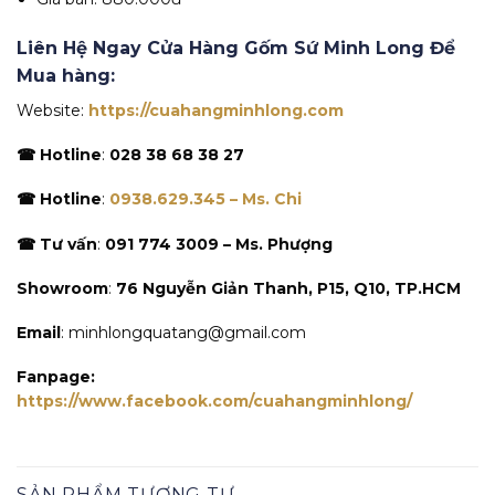
Liên Hệ Ngay Cửa Hàng Gốm Sứ Minh Long Để
Mua hàng:
Website:
https://cuahangminhlong.com
☎ Hotline
:
028 38 68 38 27
☎ Hotline
:
0938.629.345 – Ms. Chi
☎ Tư vấn
:
091 774 3009 – Ms. Phượng
Showroom
:
76 Nguyễn Giản Thanh, P15, Q10, TP.HCM
Email
: minhlongquatang@gmail.com
Fanpage:
https://www.facebook.com/cuahangminhlong/
SẢN PHẨM TƯƠNG TỰ