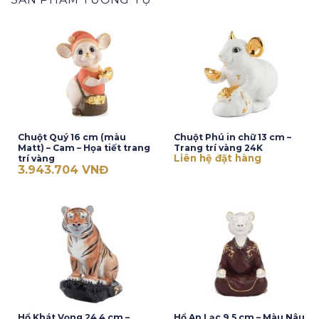
Chuột Quý 16 cm (màu
Chuột Phú in chữ 13 cm –
Matt) – Cam – Họa tiết trang
Trang trí vàng 24K
Liên hệ đặt hàng
trí vàng
3.943.704
VNĐ
Hổ Khát Vọng 24.4 cm –
Hổ An Lạc 9.5 cm – Màu Nâu