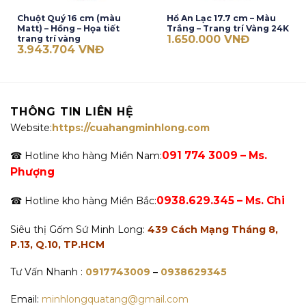
Chuột Quý 16 cm (màu
Hổ An Lạc 17.7 cm – Màu
Matt) – Hồng – Họa tiết
Trắng – Trang trí Vàng 24K
1.650.000
VNĐ
trang trí vàng
3.943.704
VNĐ
THÔNG TIN LIÊN HỆ
Website:
https://cuahangminhlong.com
091 774 3009 – Ms.
☎ Hotline kho hàng Miền Nam:
Phượng
0938.629.345 – Ms. Chi
☎ Hotline kho hàng Miền Bắc:
Siêu thị Gốm Sứ Minh Long:
439 Cách Mạng Tháng 8,
P.13, Q.10, TP.HCM
Tư Vấn Nhanh :
0917743009
–
0938629345
Email:
minhlongquatang@gmail.com