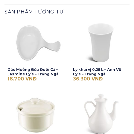
SẢN PHẨM TƯƠNG TỰ
Gác Muỗng Đũa Đuôi Cá –
Ly khai vị 0.25 L – Anh Vũ
Jasmine Ly’s – Trắng Ngà
Ly’s – Trắng Ngà
18.700
VNĐ
36.300
VNĐ