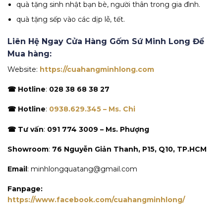
quà tặng sinh nhật bạn bè, người thân trong gia đình.
quà tặng sếp vào các dịp lễ, tết.
Liên Hệ Ngay Cửa Hàng Gốm Sứ Minh Long Để
Mua hàng:
Website:
https://cuahangminhlong.com
☎ Hotline
:
028 38 68 38 27
☎ Hotline
:
0938.629.345 – Ms. Chi
☎ Tư vấn
:
091 774 3009 – Ms. Phượng
Showroom
:
76 Nguyễn Giản Thanh, P15, Q10, TP.HCM
Email
: minhlongquatang@gmail.com
Fanpage:
https://www.facebook.com/cuahangminhlong/