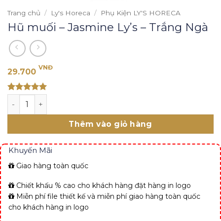
Trang chủ
/
Ly's Horeca
/
Phụ Kiện LY'S HORECA
Hũ muối – Jasmine Ly’s – Trắng Ngà
VNĐ
29.700
Rated 5
Hũ muối - Jasmine Ly's - Trắng Ngà số lượng
out of 5
Thêm vào giỏ hàng
Khuyến Mãi
Giao hàng toàn quốc
Chiết khấu % cao cho khách hàng đặt hàng in logo
Miễn phí file thiết kế và miễn phí giao hàng toàn quốc
cho khách hàng in logo