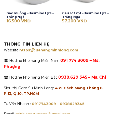
Gác muỗng – Jasmine Ly’s –
Gàu rót xốt – Jasmine Ly’s –
Trắng Ngà
Trắng Ngà
16.500
VNĐ
57.200
VNĐ
THÔNG TIN LIÊN HỆ
Website:
https://cuahangminhlong.com
091 774 3009 – Ms.
☎ Hotline kho hàng Miền Nam:
Phượng
0938.629.345 – Ms. Chi
☎ Hotline kho hàng Miền Bắc:
Siêu thị Gốm Sứ Minh Long:
439 Cách Mạng Tháng 8,
P.13, Q.10, TP.HCM
Tư Vấn Nhanh :
0917743009
–
0938629345