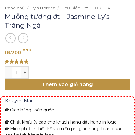
Trang chủ
/
Ly's Horeca
/
Phụ Kiện LY'S HORECA
Muỗng tương ớt – Jasmine Ly’s –
Trắng Ngà
VNĐ
18.700
Rated 5
Muỗng tương ớt - Jasmine Ly's - Trắng Ngà số lượng
out of 5
Thêm vào giỏ hàng
Khuyến Mãi
Giao hàng toàn quốc
Chiết khấu % cao cho khách hàng đặt hàng in logo
Miễn phí file thiết kế và miễn phí giao hàng toàn quốc