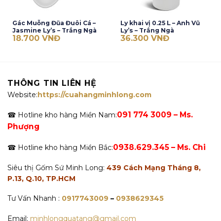
Gác Muỗng Đũa Đuôi Cá –
Ly khai vị 0.25 L – Anh Vũ
Jasmine Ly’s – Trắng Ngà
Ly’s – Trắng Ngà
18.700
VNĐ
36.300
VNĐ
THÔNG TIN LIÊN HỆ
Website:
https://cuahangminhlong.com
091 774 3009 – Ms.
☎ Hotline kho hàng Miền Nam:
Phượng
0938.629.345 – Ms. Chi
☎ Hotline kho hàng Miền Bắc:
Siêu thị Gốm Sứ Minh Long:
439 Cách Mạng Tháng 8,
P.13, Q.10, TP.HCM
Tư Vấn Nhanh :
0917743009
–
0938629345
Email:
minhlongquatang@gmail.com