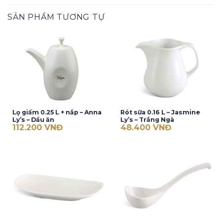
SẢN PHẨM TƯƠNG TỰ
Lọ giấm 0.25 L + nắp – Anna
Rót sữa 0.16 L – Jasmine
Ly’s – Dầu ăn
Ly’s – Trắng Ngà
112.200
VNĐ
48.400
VNĐ