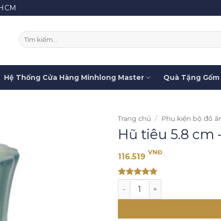
.HCM
Tìm
kiếm:
Hệ Thống Cửa Hàng Minhlong Master
Quà Tặng Gốm 
Trang chủ
/
Phụ kiện bộ đồ ă
Hũ tiêu 5.8 cm
VNĐ
116.519
Rated 5
Hũ tiêu 5.8 cm - Sen Màu s
out of 5