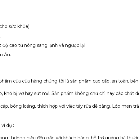
 cho sức khỏe)
.
 độ cao từ nóng sang lạnh và ngược lại.
u Âu.
phẩm của cửa hàng chúng tôi là sản phẩm cao cấp, an toàn, bền,
o, khó bị vỡ hay sứt mẻ. Sản phẩm không chứ chì hay các chất dộ
 cấp, bóng loáng, thích hợp với việc tẩy rửa dễ dàng. Lớp men t
í dụ :
hương hiệu đến gần với khách hàng, hỗ trợ quảng bá thươn