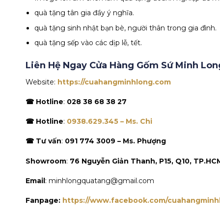
quà tặng tân gia đầy ý nghĩa.
quà tặng sinh nhật bạn bè, người thân trong gia đình.
quà tặng sếp vào các dịp lễ, tết.
Liên Hệ Ngay Cửa Hàng Gốm Sứ Minh Lon
Website:
https://cuahangminhlong.com
☎ Hotline
:
028 38 68 38 27
☎ Hotline
:
0938.629.345 – Ms. Chi
☎ Tư vấn
:
091 774 3009 – Ms. Phượng
Showroom
:
76 Nguyễn Giản Thanh, P15, Q10, TP.HC
Email
: minhlongquatang@gmail.com
Fanpage:
https://www.facebook.com/cuahangminh