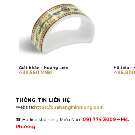
Giắt khăn – Hoàng Liên
Hũ tiêu –
439.560
VNĐ
496.80
THÔNG TIN LIÊN HỆ
Website:
https://cuahangminhlong.com
091 774 3009 – Ms.
☎ Hotline kho hàng Miền Nam:
Phượng