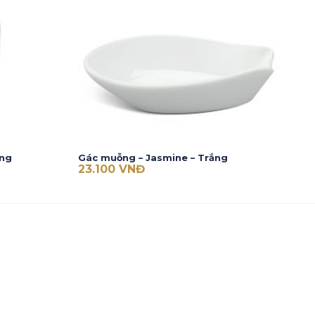
ắng
Gác muỗng – Jasmine – Trắng
23.100
VNĐ