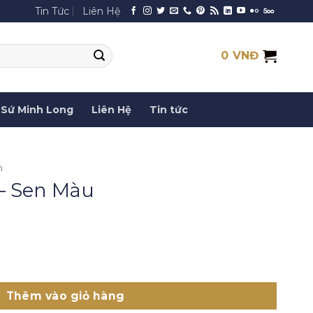
Tin Tức
Liên Hệ
0
VNĐ
Sứ Minh Long
Liên Hệ
Tin tức
n
 – Sen Màu
ố lượng
Thêm vào giỏ hàng