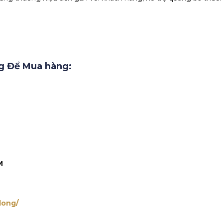
g Để Mua hàng:
M
long/