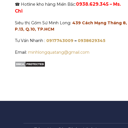
0938.629.345 – Ms.
☎ Hotline kho hàng Miền Bắc:
Chi
Siêu thị Gốm Sứ Minh Long:
439 Cách Mạng Tháng 8,
P.13, Q.10, TP.HCM
Tư Vấn Nhanh :
0917743009
–
0938629345
Email:
minhlongquatang@gmail.com