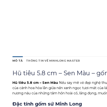
MÔ TẢ
THÔNG TIN VỀ MINHLONG MASTER
Hũ tiêu 5.8 cm – Sen Màu – gố
Hũ tiêu 5.8 cm – Sen Màu
Nếu say mê vẻ đẹp nghệ thuậ
của cánh hoa hòa lẫn giữa nền xanh ngọc tươi mát của lá
nương náu của những tâm hồn hoài cổ, lắng đọng, muốn ní
Đặc tính gốm sứ Minh Long