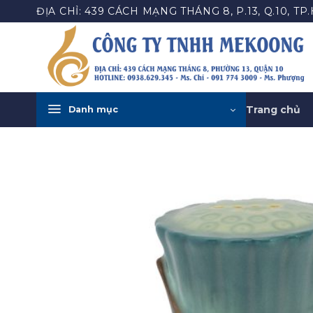
Bỏ
ĐỊA CHỈ: 439 CÁCH MẠNG THÁNG 8, P.13, Q.10, TP
qua
nội
dung
Trang chủ
Danh mục