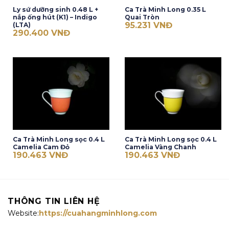
Ly sứ dưỡng sinh 0.48 L +
Ca Trà Minh Long 0.35 L
nắp ống hút (K1) – Indigo
Quai Tròn
95.231
VNĐ
(LTA)
290.400
VNĐ
Ca Trà Minh Long sọc 0.4 L
Ca Trà Minh Long sọc 0.4 L
Camelia Cam Đỏ
Camelia Vàng Chanh
190.463
VNĐ
190.463
VNĐ
THÔNG TIN LIÊN HỆ
Website:
https://cuahangminhlong.com