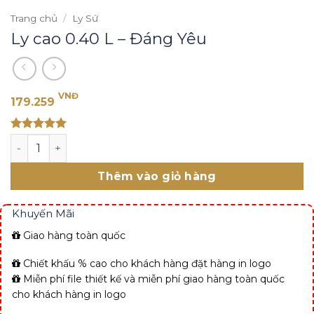
Trang chủ
/
Ly Sứ
Ly cao 0.40 L – Đáng Yêu
VNĐ
179.259
Rated 5
Ly cao 0.40 L - Đáng Yêu số lượng
out of 5
Thêm vào giỏ hàng
Khuyến Mãi
Giao hàng toàn quốc
Chiết khấu % cao cho khách hàng đặt hàng in logo
Miễn phí file thiết kế và miễn phí giao hàng toàn quốc
cho khách hàng in logo