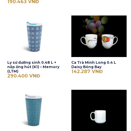
190.463
VNĐ
Ly sứ dưỡng sinh 0.48 L +
Ca Trà Minh Long 0.4 L
nắp ống hút (K1) – Memory
Daisy Bóng Bay
142.287
VNĐ
(LTM)
290.400
VNĐ