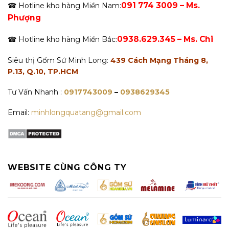
091 774 3009 – Ms.
☎ Hotline kho hàng Miền Nam:
Phượng
0938.629.345 – Ms. Chi
☎ Hotline kho hàng Miền Bắc:
Siêu thị Gốm Sứ Minh Long:
439 Cách Mạng Tháng 8,
P.13, Q.10, TP.HCM
Tư Vấn Nhanh :
0917743009
–
0938629345
Email:
minhlongquatang@gmail.com
WEBSITE CÙNG CÔNG TY