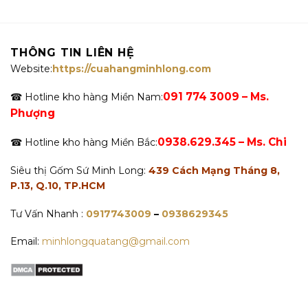
THÔNG TIN LIÊN HỆ
Website:
https://cuahangminhlong.com
091 774 3009 – Ms.
☎ Hotline kho hàng Miền Nam:
Phượng
0938.629.345 – Ms. Chi
☎ Hotline kho hàng Miền Bắc:
Siêu thị Gốm Sứ Minh Long:
439 Cách Mạng Tháng 8,
P.13, Q.10, TP.HCM
Tư Vấn Nhanh :
0917743009
–
0938629345
Email:
minhlongquatang@gmail.com