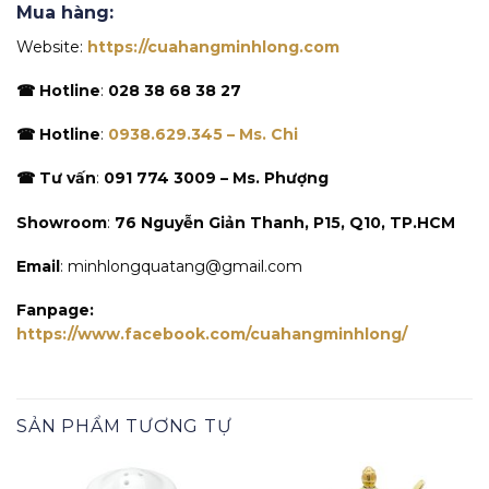
Mua hàng:
Website:
https://cuahangminhlong.com
☎ Hotline
:
028 38 68 38 27
☎ Hotline
:
0938.629.345 – Ms. Chi
☎ Tư vấn
:
091 774 3009 – Ms. Phượng
Showroom
:
76 Nguyễn Giản Thanh, P15, Q10, TP.HCM
Email
: minhlongquatang@gmail.com
Fanpage:
https://www.facebook.com/cuahangminhlong/
SẢN PHẨM TƯƠNG TỰ