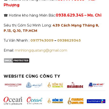
Phượng
0938.629.345 – Ms. Chi
☎ Hotline kho hàng Miền Bắc:
Siêu thị Gốm Sứ Minh Long:
439 Cách Mạng Tháng 8,
P.13, Q.10, TP.HCM
Tư Vấn Nhanh :
0917743009
–
0938629345
Email:
minhlongquatang@gmail.com
WEBSITE CÙNG CÔNG TY