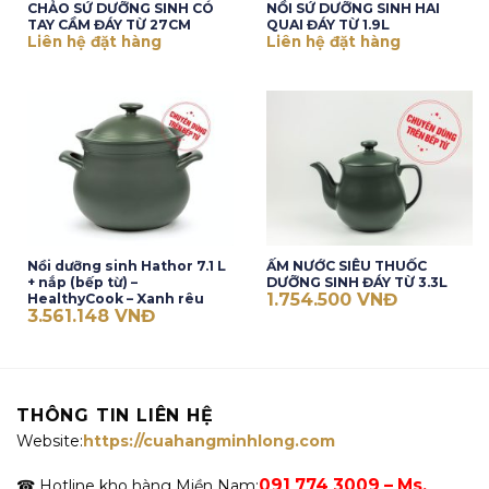
CHẢO SỨ DƯỠNG SINH CÓ
NỒI SỨ DƯỠNG SINH HAI
TAY CẦM ĐÁY TỪ 27CM
QUAI ĐÁY TỪ 1.9L
Liên hệ đặt hàng
Liên hệ đặt hàng
Nồi dưỡng sinh Hathor 7.1 L
ẤM NƯỚC SIÊU THUỐC
+ nắp (bếp từ) –
DƯỠNG SINH ĐÁY TỪ 3.3L
1.754.500
VNĐ
HealthyCook – Xanh rêu
3.561.148
VNĐ
THÔNG TIN LIÊN HỆ
Website:
https://cuahangminhlong.com
091 774 3009 – Ms.
☎ Hotline kho hàng Miền Nam: