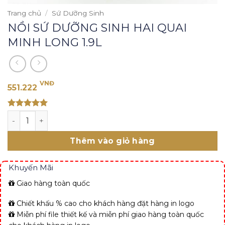
Trang chủ
/
Sứ Dưỡng Sinh
NỒI SỨ DƯỠNG SINH HAI QUAI
MINH LONG 1.9L
VNĐ
551.222
Rated 5
NỒI SỨ DƯỠNG SINH HAI QUAI MINH LONG 1.9L số lượng
out of 5
Thêm vào giỏ hàng
Khuyến Mãi
Giao hàng toàn quốc
Chiết khấu % cao cho khách hàng đặt hàng in logo
Miễn phí file thiết kế và miễn phí giao hàng toàn quốc