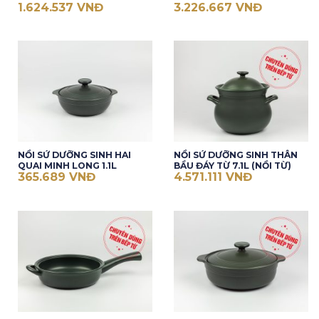
1.624.537
VNĐ
3.226.667
VNĐ
NỒI SỨ DƯỠNG SINH HAI
NỒI SỨ DƯỠNG SINH THÂN
QUAI MINH LONG 1.1L
BẦU ĐÁY TỪ 7.1L (NỒI TỪ)
365.689
VNĐ
4.571.111
VNĐ