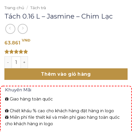
Trang chủ
/
Tách trà
Tách 0.16 L – Jasmine – Chim Lạc
VNĐ
63.861
Rated 5
Tách 0.16 L - Jasmine - Chim Lạc số lượng
out of 5
Thêm vào giỏ hàng
Khuyến Mãi
Giao hàng toàn quốc
Chiết khấu % cao cho khách hàng đặt hàng in logo
Miễn phí file thiết kế và miễn phí giao hàng toàn quốc
cho khách hàng in logo