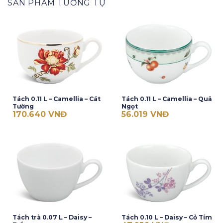
SẢN PHẨM TƯƠNG TỰ
Tách 0.11 L – Camellia – Cát
Tách 0.11 L – Camellia – Quả
Tường
Ngọt
170.640
VNĐ
56.019
VNĐ
Tách trà 0.07 L – Daisy –
Tách 0.10 L – Daisy – Cỏ Tím