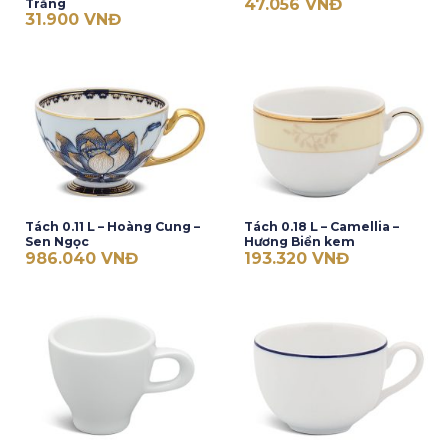
47.056
VNĐ
Trắng
31.900
VNĐ
Tách 0.11 L – Hoàng Cung –
Tách 0.18 L – Camellia –
Sen Ngọc
Hương Biển kem
986.040
VNĐ
193.320
VNĐ