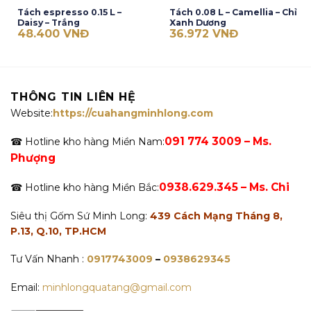
Tách espresso 0.15 L –
Tách 0.08 L – Camellia – Chỉ
Daisy – Trắng
Xanh Dương
48.400
VNĐ
36.972
VNĐ
THÔNG TIN LIÊN HỆ
Website:
https://cuahangminhlong.com
091 774 3009 – Ms.
☎ Hotline kho hàng Miền Nam:
Phượng
0938.629.345 – Ms. Chi
☎ Hotline kho hàng Miền Bắc:
Siêu thị Gốm Sứ Minh Long:
439 Cách Mạng Tháng 8,
P.13, Q.10, TP.HCM
Tư Vấn Nhanh :
0917743009
–
0938629345
Email:
minhlongquatang@gmail.com