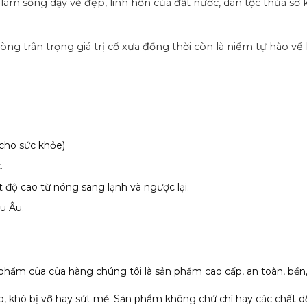
 sống dậy vẻ đẹp, linh hồn của đất nước, dân tộc thủa sơ khai
ng trân trọng giá trị cổ xưa đồng thời còn là niềm tự hào về
 cho sức khỏe)
.
 độ cao từ nóng sang lạnh và ngược lại.
u Âu.
phẩm của cửa hàng chúng tôi là sản phẩm cao cấp, an toàn, bền,
o, khó bị vỡ hay sứt mẻ. Sản phẩm không chứ chì hay các chất dộ