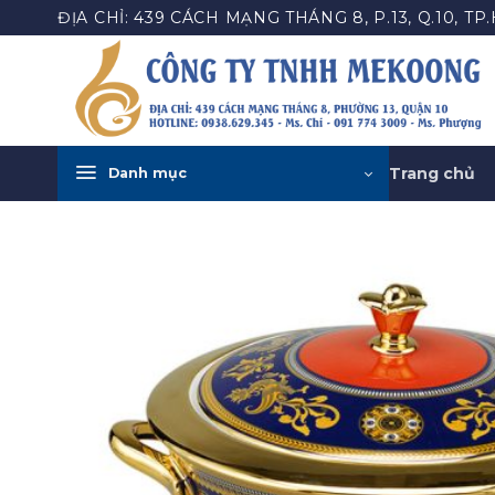
Bỏ
ĐỊA CHỈ: 439 CÁCH MẠNG THÁNG 8, P.13, Q.10, TP
qua
nội
dung
Trang chủ
Danh mục