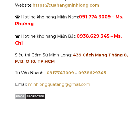
Website:
https://cuahangminhlong.com
091 774 3009 – Ms.
☎ Hotline kho hàng Miền Nam:
Phượng
0938.629.345 – Ms.
☎ Hotline kho hàng Miền Bắc:
Chi
Siêu thị Gốm Sứ Minh Long:
439 Cách Mạng Tháng 8,
P.13, Q.10, TP.HCM
Tư Vấn Nhanh :
0917743009
–
0938629345
Email:
minhlongquatang@gmail.com