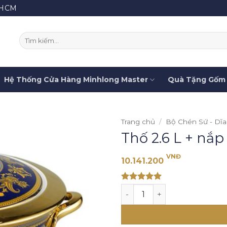
.HCM
Tìm
kiếm:
Hệ Thống Cửa Hàng Minhlong Master
Quà Tặng Gốm 
Trang chủ
/
Bộ Chén Sứ - Dĩa
Thố 2.6 L + nắp
VNĐ
10.141.200
Rated 5
Thố 2.6 L + nắp - Tulip Trắ
out of 5