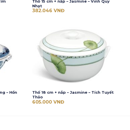
Tím
Thố 15 cm + nắp – Jasmine – Vinh Quy
Nhạt
382.046
VNĐ
ng – Hồn
Thố 18 cm + nắp – Jasmine – Tích Tuyết
Thảo
605.000
VNĐ