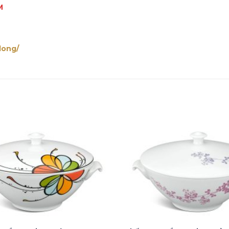
M
long/