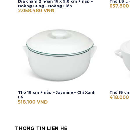
Dĩa chấm 2 ngăn 16 x 9.8 cm + nắp –
Thố 1.8 L
657.80
Hoàng Cung – Hoàng Liên
2.058.480
VNĐ
Thố 18 cm + nắp – Jasmine – Chỉ Xanh
Thố 18 cm
418.00
Lá
518.100
VNĐ
THÔNG TIN LIÊN HỆ