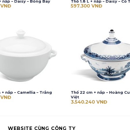
 + nắp – Daisy – Bóng Bay
Thố 1.8 L + nắp – Daisy – Cỏ 
0
VNĐ
597.300
VNĐ
 + nắp – Camellia – Trắng
Thố 22 cm + nắp – Hoàng Cu
0
VNĐ
Việt
3.540.240
VNĐ
WEBSITE CÙNG CÔNG TY