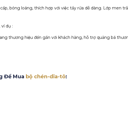
 cấp, bóng loáng, thích hợp với việc tẩy rửa dễ dàng. Lớp men t
í dụ :
hương hiệu đến gần với khách hàng, hỗ trợ quảng bá thươn
ng Để Mua
bộ chén-dĩa-tô
: