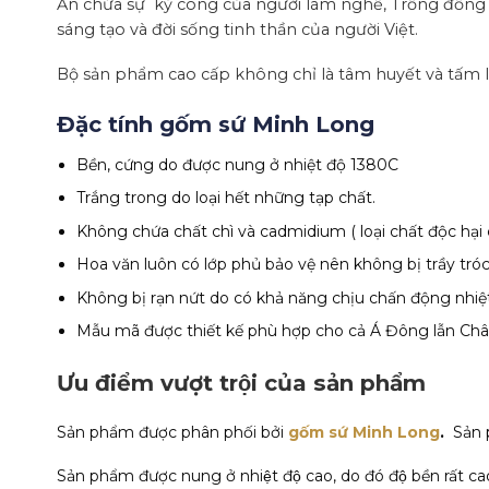
Ẩn chứa sự kỳ công của người làm nghề, Trống đồng làm
sáng tạo và đời sống tinh thần của người Việt.
Bộ sản phẩm cao cấp không chỉ là tâm huyết và tấm lò
Đặc tính gốm sứ Minh Long
Bền, cứng do được nung ở nhiệt độ 1380C
Trắng trong do loại hết những tạp chất.
Không chứa chất chì và cadmidium ( loại chất độc hại
Hoa văn luôn có lớp phủ bảo vệ nên không bị trầy tróc
Không bị rạn nứt do có khả năng chịu chấn động nhiệt
Mẫu mã được thiết kế phù hợp cho cả Á Đông lẫn Châ
Ưu điểm vượt trội của sản phẩm
Sản phẩm được phân phối bởi
gốm sứ Minh Long
.
Sản 
Sản phẩm được nung ở nhiệt độ cao, do đó độ bền rất ca