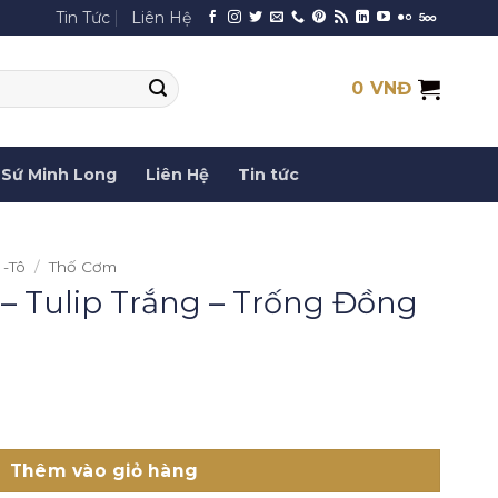
Tin Tức
Liên Hệ
0
VNĐ
Sứ Minh Long
Liên Hệ
Tin tức
 -Tô
/
Thố Cơm
 – Tulip Trắng – Trống Đồng
ng - Trống Đồng số lượng
Thêm vào giỏ hàng