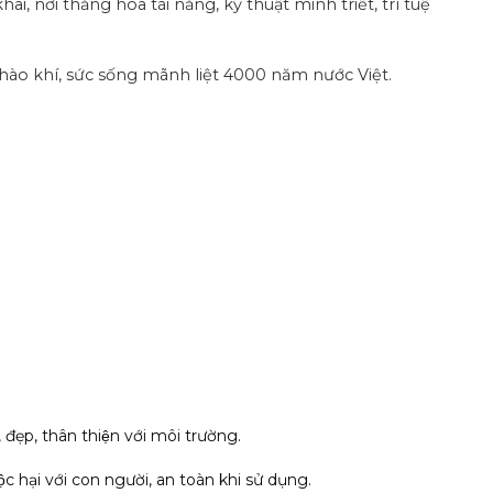
, nơi thăng hoa tài năng, kỹ thuật minh triết, trí tuệ
 hào khí, sức sống mãnh liệt 4000 năm nước Việt.
 đẹp, thân thiện với môi trường.
c hại với con người, an toàn khi sử dụng.