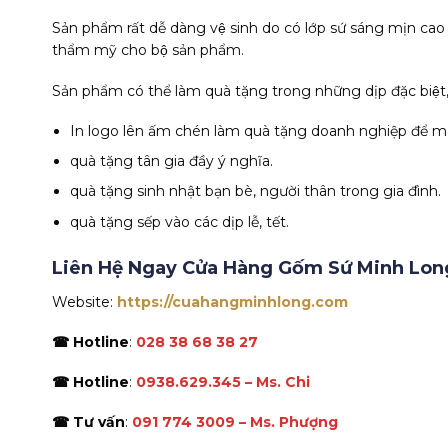
Sản phẩm rất dễ dàng vệ sinh do có lớp sứ sáng mịn cao
thẩm mỹ cho bộ sản phẩm.
Sản phẩm có thể làm quà tặng trong những dịp đặc biệt, v
In logo lên ấm chén làm quà tặng doanh nghiệp để mang t
quà tặng tân gia đầy ý nghĩa.
quà tặng sinh nhật bạn bè, người thân trong gia đình.
quà tặng sếp vào các dịp lễ, tết.
Liên Hệ Ngay Cửa Hàng Gốm Sứ Minh Lo
Website:
https://cuahangminhlong.com
☎ Hotline
:
028 38 68 38 27
☎ Hotline
:
0938.629.345 – Ms. Chi
☎ Tư vấn
:
091 774 3009 – Ms. Phượng