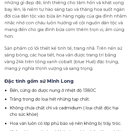
những gì đẹp đẽ, linh thiêng cho tâm hồn và khát vọng
bay lên, là niềm tự hào sáng tạo và thăng hoa suốt ngàn
đời của dân tộc vào bữa ăn hàng ngày của gia đình nhằm
nhắc nhớ con cháu luôn hướng về cội nguồn dân tộc và
mang đến cho gia đình bữa cơm thêm trọn vị, ấm cúng
hơn.
Sản phẩm có lối thiết kế tinh tế, trang nhã. Trên nền sứ
sáng bóng, các họa tiết, hoa văn được trang trí bằng
vàng 24k trên tông xanh cobalt (blue Huế) đặc trưng,
mang ý nghĩa thịnh vượng và sang trọng.
Đặc tính gốm sứ Minh Long
Bền, cứng do được nung ở nhiệt độ 1380C
Trắng trong do loại hết những tạp chất.
Không chứa chất chì và cadmidium ( loại chất độc hại
cho sức khỏe)
Hoa văn luôn có lớp phủ bảo vệ nên không bị trầy tróc.