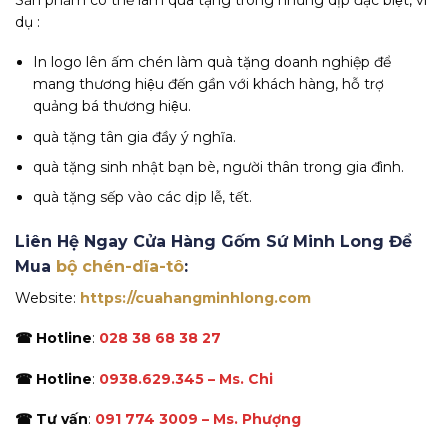
Sản phẩm có thể làm quà tặng trong những dịp đặc biệt, ví
dụ :
In logo lên ấm chén làm quà tặng doanh nghiệp để
mang thương hiệu đến gần với khách hàng, hỗ trợ
quảng bá thương hiệu.
quà tặng tân gia đầy ý nghĩa.
quà tặng sinh nhật bạn bè, người thân trong gia đình.
quà tặng sếp vào các dịp lễ, tết.
Liên Hệ Ngay Cửa Hàng Gốm Sứ Minh Long Để
Mua
bộ chén-dĩa-tô
:
Website:
https://cuahangminhlong.com
☎ Hotline
:
028 38 68 38 27
☎ Hotline
:
0938.629.345 – Ms. Chi
☎ Tư vấn
:
091 774 3009 – Ms. Phượng