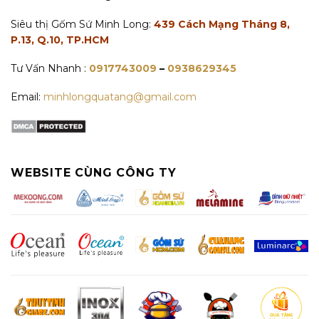
Siêu thị Gốm Sứ Minh Long:
439 Cách Mạng Tháng 8,
P.13, Q.10, TP.HCM
Tư Vấn Nhanh :
0917743009
–
0938629345
Email:
minhlongquatang@gmail.com
WEBSITE CÙNG CÔNG TY