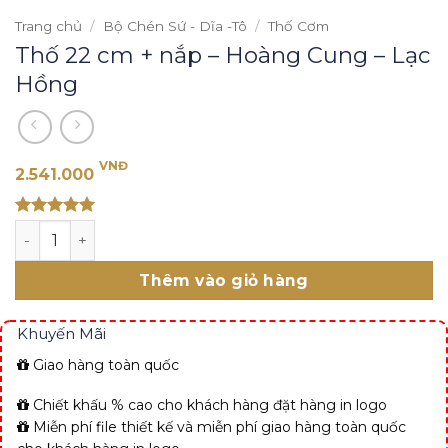
Trang chủ
/
Bộ Chén Sứ - Dĩa -Tô
/
Thố Cơm
Thố 22 cm + nắp – Hoàng Cung – Lạc
Hồng
VNĐ
2.541.000
Rated 5
Thố 22 cm + nắp - Hoàng Cung - Lạc Hồng số lượng
out of 5
Thêm vào giỏ hàng
Khuyến Mãi
Giao hàng toàn quốc
Chiết khấu % cao cho khách hàng đặt hàng in logo
Miễn phí file thiết kế và miễn phí giao hàng toàn quốc