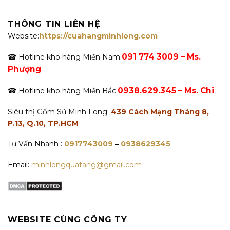
THÔNG TIN LIÊN HỆ
Website:
https://cuahangminhlong.com
091 774 3009 – Ms.
☎ Hotline kho hàng Miền Nam:
Phượng
0938.629.345 – Ms. Chi
☎ Hotline kho hàng Miền Bắc:
Siêu thị Gốm Sứ Minh Long:
439 Cách Mạng Tháng 8,
P.13, Q.10, TP.HCM
Tư Vấn Nhanh :
0917743009
–
0938629345
Email:
minhlongquatang@gmail.com
WEBSITE CÙNG CÔNG TY