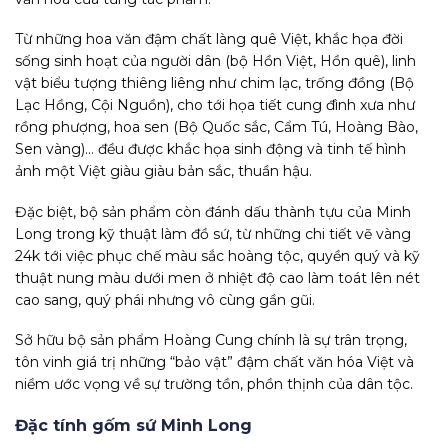
Từ những hoa văn đậm chất làng quê Việt, khắc họa đời
sống sinh hoạt của người dân (bộ Hồn Việt, Hồn quê), linh
vật biểu tượng thiêng liêng như chim lạc, trống đồng (Bộ
Lạc Hồng, Cội Nguồn), cho tới họa tiết cung đình xưa như
rồng phượng, hoa sen (Bộ Quốc sắc, Cẩm Tú, Hoàng Bào,
Sen vàng)… đều được khắc họa sinh động và tinh tế hình
ảnh một Việt giàu giàu bản sắc, thuần hậu.
Đặc biệt, bộ sản phẩm còn đánh dấu thành tựu của Minh
Long trong kỹ thuật làm đồ sứ, từ những chi tiết vẽ vàng
24k tới việc phục chế màu sắc hoàng tộc, quyền quý và kỹ
thuật nung màu dưới men ở nhiệt độ cao làm toát lên nét
cao sang, quý phái nhưng vô cùng gần gũi.
Sở hữu bộ sản phẩm Hoàng Cung chính là sự trân trọng,
tôn vinh giá trị những “bảo vật” đậm chất văn hóa Việt và
niềm ước vọng về sự trường tồn, phồn thịnh của dân tộc.
Đặc tính gốm sứ Minh Long