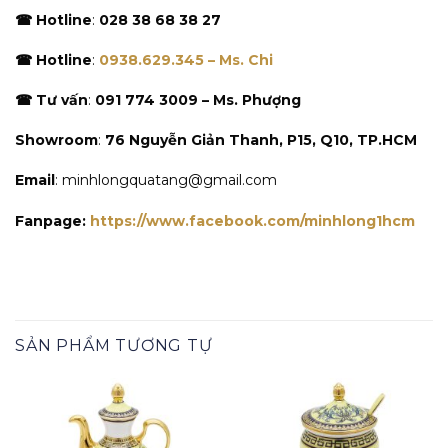
☎ Hotline
:
028 38 68 38 27
☎ Hotline
:
0938.629.345 – Ms. Chi
☎ Tư vấn
:
091 774 3009 – Ms. Phượng
Showroom
:
76 Nguyễn Giản Thanh, P15, Q10, TP.HCM
Email
: minhlongquatang@gmail.com
Fanpage:
https://www.facebook.com/minhlong1hcm
SẢN PHẨM TƯƠNG TỰ