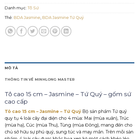
Danh mục:
Tô Sứ
Thẻ:
BDA Jasmine
,
BDA Jasmine Tứ Quý
MÔ TẢ
THÔNG TIN VỀ MINHLONG MASTER
Tô cao 15 cm – Jasmine – Tứ Quý – gốm sứ
cao cấp
Tô cao 15 cm – Jasmine – Tứ Quý
Bộ sản phẩm Tứ quý
quy tụ 4 loài cây đại diện cho 4 mùa: Mai (mùa xuân), Trúc
(mùa hạ), Cúc (mùa Thu), Tùng (mùa Đông), mang đến cho
chủ sở hữu sự phú quý, sung túc và may mắn. Trên mỗi sản
phẩm, 4 loài cây được khắc họa xen kẽ một cách khéo léo