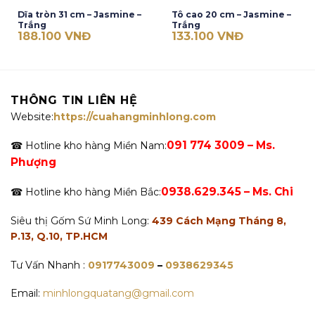
Dĩa tròn 31 cm – Jasmine –
Tô cao 20 cm – Jasmine –
Trắng
Trắng
188.100
VNĐ
133.100
VNĐ
THÔNG TIN LIÊN HỆ
Website:
https://cuahangminhlong.com
091 774 3009 – Ms.
☎ Hotline kho hàng Miền Nam:
Phượng
0938.629.345 – Ms. Chi
☎ Hotline kho hàng Miền Bắc:
Siêu thị Gốm Sứ Minh Long:
439 Cách Mạng Tháng 8,
P.13, Q.10, TP.HCM
Tư Vấn Nhanh :
0917743009
–
0938629345
Email:
minhlongquatang@gmail.com