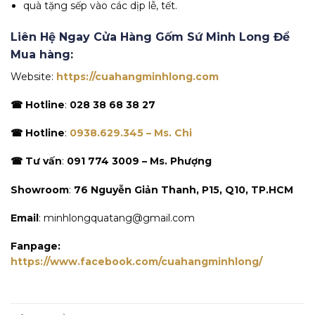
quà tặng sếp vào các dịp lễ, tết.
Liên Hệ Ngay Cửa Hàng Gốm Sứ Minh Long Để
Mua hàng:
Website:
https://cuahangminhlong.com
☎ Hotline
:
028 38 68 38 27
☎ Hotline
:
0938.629.345 – Ms. Chi
☎ Tư vấn
:
091 774 3009 – Ms. Phượng
Showroom
:
76 Nguyễn Giản Thanh, P15, Q10, TP.HCM
Email
: minhlongquatang@gmail.com
Fanpage:
https://www.facebook.com/cuahangminhlong/