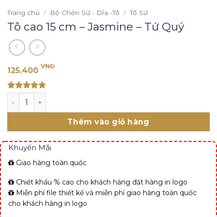
Trang chủ
/
Bộ Chén Sứ - Dĩa -Tô
/
Tô Sứ
Tô cao 15 cm – Jasmine – Tứ Quý
VNĐ
125.400
Rated 5
Tô cao 15 cm - Jasmine - Tứ Quý số lượng
out of 5
Thêm vào giỏ hàng
Khuyến Mãi
Giao hàng toàn quốc
Chiết khấu % cao cho khách hàng đặt hàng in logo
Miễn phí file thiết kế và miễn phí giao hàng toàn quốc
cho khách hàng in logo