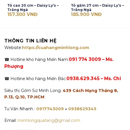
Tô cao 20 cm – Daisy Ly’s –
Tô gấm 27 cm – Daisy Ly’s –
Trắng Ngà
Trắng Ngà
157.300
VNĐ
185.900
VNĐ
THÔNG TIN LIÊN HỆ
Website:
https://cuahangminhlong.com
091 774 3009 – Ms.
☎ Hotline kho hàng Miền Nam:
Phượng
0938.629.345 – Ms. Chi
☎ Hotline kho hàng Miền Bắc:
Siêu thị Gốm Sứ Minh Long:
439 Cách Mạng Tháng 8,
P.13, Q.10, TP.HCM
Tư Vấn Nhanh :
0917743009
–
0938629345
Email:
minhlongquatang@gmail.com