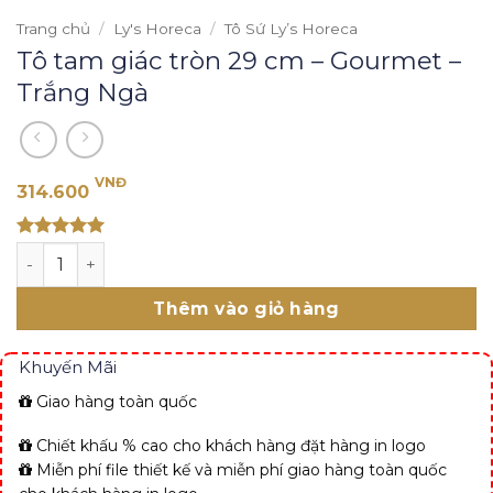
Trang chủ
/
Ly's Horeca
/
Tô Sứ Ly’s Horeca
Tô tam giác tròn 29 cm – Gourmet –
Trắng Ngà
VNĐ
314.600
Rated 5
Tô tam giác tròn 29 cm - Gourmet - Trắng Ngà số lượng
out of 5
Thêm vào giỏ hàng
Khuyến Mãi
Giao hàng toàn quốc
Chiết khấu % cao cho khách hàng đặt hàng in logo
Miễn phí file thiết kế và miễn phí giao hàng toàn quốc