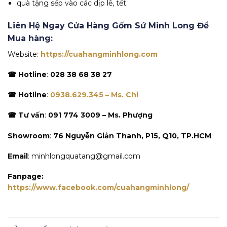
quà tặng sếp vào các dịp lễ, tết.
Liên Hệ Ngay Cửa Hàng Gốm Sứ Minh Long Để
Mua hàng:
Website:
https://cuahangminhlong.com
☎ Hotline
:
028 38 68 38 27
☎ Hotline
:
0938.629.345 – Ms. Chi
☎ Tư vấn
:
091 774 3009 – Ms. Phượng
Showroom
:
76 Nguyễn Giản Thanh, P15, Q10, TP.HCM
Email
: minhlongquatang@gmail.com
Fanpage:
https://www.facebook.com/cuahangminhlong/