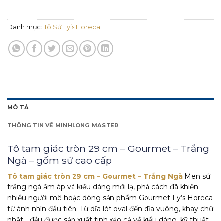
Danh mục:
Tô Sứ Ly’s Horeca
MÔ TẢ
THÔNG TIN VỀ MINHLONG MASTER
Tô tam giác tròn 29 cm – Gourmet – Trắng
Ngà – gốm sứ cao cấp
Tô tam giác tròn 29 cm – Gourmet – Trắng Ngà
Men sứ
trắng ngà ấm áp và kiểu dáng mới lạ, phá cách đã khiến
nhiều người mê hoặc dòng sản phẩm Gourmet Ly’s Horeca
từ ánh nhìn đầu tiên. Từ dĩa lót oval đến dĩa vuông, khay chữ
nhật… đều được sản xuất tinh xảo cả về kiểu dáng, kỹ thuật