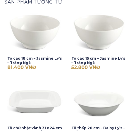
SẢN PHẨM TƯƠNG TỰ
Tô cao 18 cm – Jasmine Ly’s
Tô cao 15 cm – Jasmine Ly’s
– Trắng Ngà
– Trắng Ngà
81.400
VNĐ
52.800
VNĐ
Tô chữ nhật vành 31 x 24 cm
Tô thấp 26 cm – Daisy Ly’s –