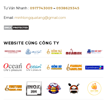
Tư Vấn Nhanh :
0917743009
–
0938629345
Email:
minhlongquatang@gmail.com
WEBSITE CÙNG CÔNG TY