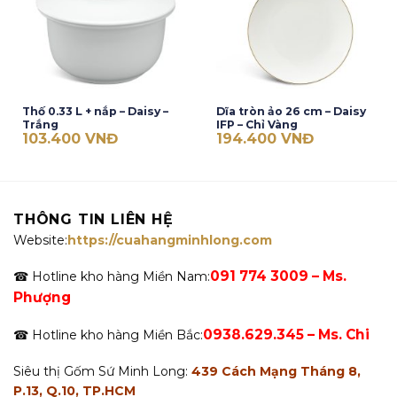
Thố 0.33 L + nắp – Daisy –
Dĩa tròn ảo 26 cm – Daisy
Trắng
IFP – Chỉ Vàng
103.400
VNĐ
194.400
VNĐ
THÔNG TIN LIÊN HỆ
Website:
https://cuahangminhlong.com
091 774 3009 – Ms.
☎ Hotline kho hàng Miền Nam:
Phượng
0938.629.345 – Ms. Chi
☎ Hotline kho hàng Miền Bắc:
Siêu thị Gốm Sứ Minh Long:
439 Cách Mạng Tháng 8,
P.13, Q.10, TP.HCM