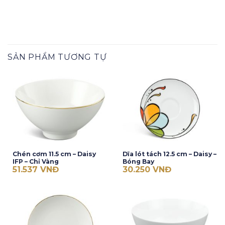
SẢN PHẨM TƯƠNG TỰ
Chén cơm 11.5 cm – Daisy
Dĩa lót tách 12.5 cm – Daisy –
IFP – Chỉ Vàng
Bóng Bay
51.537
VNĐ
30.250
VNĐ