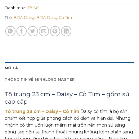
Danh mục:
Tô Sứ
Thẻ:
BDA Daisy
,
BDA Daisy Cỏ Tím
MÔ TẢ
THÔNG TIN VỀ MINHLONG MASTER
Tô trung 23 cm – Daisy – Cỏ Tím – gốm sứ
cao cấp
Tô trung 23 cm – Daisy – Cỏ Tím
Daisy cỏ tím là bộ sản
phẩm kết hợp giữa phong cách cổ điển và hiện đại. Những
nhành cỏ tím uốn lượn mềm mại trên nền men sứ sáng
bóng tạo nên sự thanh thoát nhưng không kém phần sang
trong trong từng bình trà, tách, tô, chén chấm… Màu tím