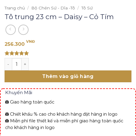
Trang chủ
/
Bộ Chén Sứ - Dĩa -Tô
/
Tô Sứ
Tô trung 23 cm – Daisy – Cỏ Tím
VNĐ
256.300
Rated 5
Tô trung 23 cm - Daisy - Cỏ Tím số lượng
out of 5
Thêm vào giỏ hàng
Khuyến Mãi
Giao hàng toàn quốc
Chiết khấu % cao cho khách hàng đặt hàng in logo
Miễn phí file thiết kế và miễn phí giao hàng toàn quốc
cho khách hàng in logo