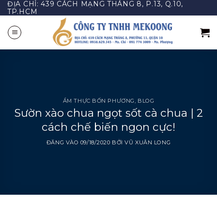
ĐỊA CHỈ: 439 CÁCH MẠNG THÁNG 8, P.13, Q.10,
Bỏ
TP.HCM
qua
nội
dung
ẨM THỰC BỐN PHƯƠNG
,
BLOG
Sườn xào chua ngọt sốt cà chua | 2
cách chế biến ngon cực!
ĐĂNG VÀO
09/18/2020
BỞI
VŨ XUÂN LONG