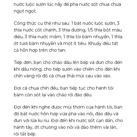
nước luộc sườn lúc nãy để pha nước sốt chua chua
ngọt ngọt.
Công thức cụ thể như sau: 1 bát nước luộc sườn, 3
thìa nước cốt chanh, 3 thìa đường, 1/5 thìa bột màu
điều, 3 thìa nước mắm, 1 thìa tỏi băm nhuyễn, 1 thìa
ớt tươi băm nhuyễn và một ít tiêu. Khuấy đều tất
cả hỗn hợp trên cho tan.
Tiếp đến, bạn cho chảo dầu lên bếp và đun cho đến
khi dầu nóng, cho tiếp sườn vào chiên cho đến khi
chín vàng rồi đổ cà chua thái múi cau vào xào.
Đợi cà chua chín đều, bạn tiếp tục cho hành tỏi
băm còn sót lại vào chảo rồi đảo đều.
Đợi đến khi nghe được mùi thơm của hành tỏi, bạn
đổ bát nước hỗn hợp vừa pha vào nồi, đảo đều và
đun với lửa liu riu. Đợi đến khi nước sốt cạn dần, cho
hành tây, ớt chuông vào nồi và đảo thêm vài lần,
rồi tắt bếp.