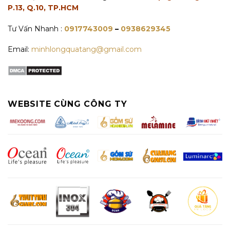
P.13, Q.10, TP.HCM
Tư Vấn Nhanh :
0917743009
–
0938629345
Email:
minhlongquatang@gmail.com
WEBSITE CÙNG CÔNG TY