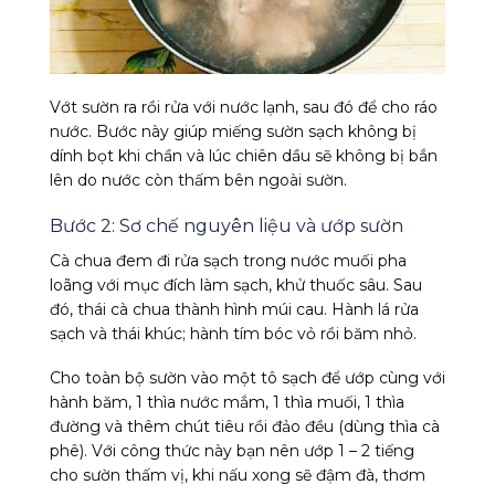
Vớt sườn ra rồi rửa với nước lạnh, sau đó để cho ráo
nước. Bước này giúp miếng sườn sạch không bị
dính bọt khi chần và lúc chiên dầu sẽ không bị bắn
lên do nước còn thấm bên ngoài sườn.
Bước 2: Sơ chế nguyên liệu và ướp sườn
Cà chua đem đi rửa sạch trong nước muối pha
loãng với mục đích làm sạch, khử thuốc sâu. Sau
đó, thái cà chua thành hình múi cau. Hành lá rửa
sạch và thái khúc; hành tím bóc vỏ rồi băm nhỏ.
Cho toàn bộ sườn vào một tô sạch để ướp cùng với
hành băm, 1 thìa nước mắm, 1 thìa muối, 1 thìa
đường và thêm chút tiêu rồi đảo đều (dùng thìa cà
phê). Với công thức này bạn nên ướp 1 – 2 tiếng
cho sườn thấm vị, khi nấu xong sẽ đậm đà, thơm