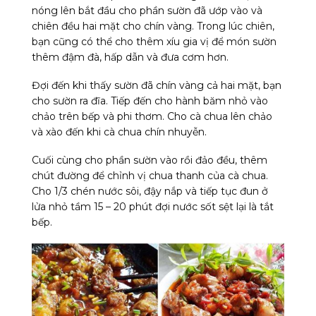
nóng lên bắt đầu cho phần sườn đã ướp vào và
chiên đều hai mặt cho chín vàng. Trong lúc chiên,
bạn cũng có thể cho thêm xíu gia vị để món sườn
thêm đậm đà, hấp dẫn và đưa cơm hơn.
Đợi đến khi thấy sườn đã chín vàng cả hai mặt, bạn
cho sườn ra đĩa. Tiếp đến cho hành băm nhỏ vào
chảo trên bếp và phi thơm. Cho cà chua lên chảo
và xào đến khi cà chua chín nhuyễn.
Cuối cùng cho phần sườn vào rồi đảo đều, thêm
chút đường để chỉnh vị chua thanh của cà chua.
Cho 1/3 chén nước sôi, đậy nắp và tiếp tục đun ở
lửa nhỏ tầm 15 – 20 phút đợi nước sốt sệt lại là tắt
bếp.