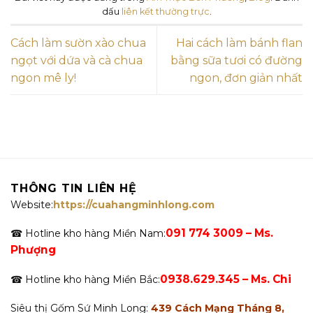
dấu
liên kết thường trực
.
Cách làm sườn xào chua
Hai cách làm bánh flan
ngọt với dứa và cà chua
bằng sữa tươi có đường
ngon mê ly!
ngon, đơn giản nhất
THÔNG TIN LIÊN HỆ
Website:
https://cuahangminhlong.com
091 774 3009 – Ms.
☎ Hotline kho hàng Miền Nam:
Phượng
0938.629.345 – Ms. Chi
☎ Hotline kho hàng Miền Bắc:
Siêu thị Gốm Sứ Minh Long:
439 Cách Mạng Tháng 8,