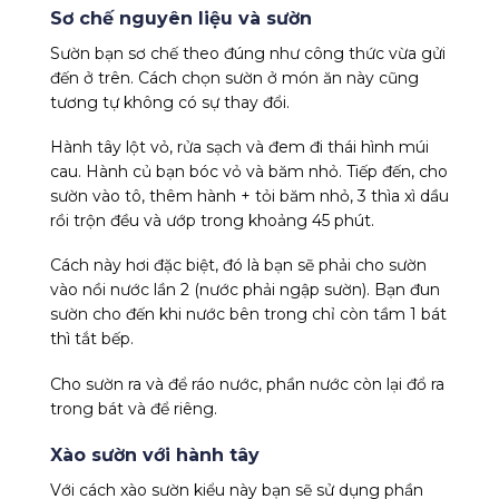
Sơ chế nguyên liệu và sườn
Sườn bạn sơ chế theo đúng như công thức vừa gửi
đến ở trên. Cách chọn sườn ở món ăn này cũng
tương tự không có sự thay đổi.
Hành tây lột vỏ, rửa sạch và đem đi thái hình múi
cau. Hành củ bạn bóc vỏ và băm nhỏ. Tiếp đến, cho
sườn vào tô, thêm hành + tỏi băm nhỏ, 3 thìa xì dầu
rồi trộn đều và ướp trong khoảng 45 phút.
Cách này hơi đặc biệt, đó là bạn sẽ phải cho sườn
vào nồi nước lần 2 (nước phải ngập sườn). Bạn đun
sườn cho đến khi nước bên trong chỉ còn tầm 1 bát
thì tắt bếp.
Cho sườn ra và để ráo nước, phần nước còn lại đổ ra
trong bát và để riêng.
Xào sườn với hành tây
Với cách xào sườn kiểu này bạn sẽ sử dụng phần