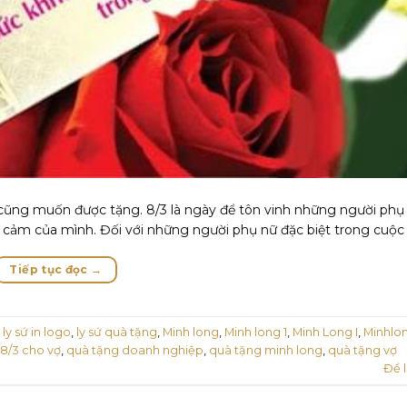
cũng muốn được tặng. 8/3 là ngày để tôn vinh những người phụ
nh cảm của mình. Đối với những người phụ nữ đặc biệt trong cuộc
Tiếp tục đọc
→
,
ly sứ in logo
,
ly sứ quà tặng
,
Minh long
,
Minh long 1
,
Minh Long I
,
Minhlo
8/3 cho vợ
,
quà tặng doanh nghiệp
,
quà tặng minh long
,
quà tặng vợ
Để l