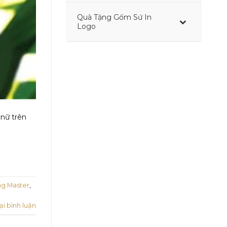
Quà Tặng Gốm Sứ In
–
Logo
 nữ trên
ng Master
,
ại bình luận