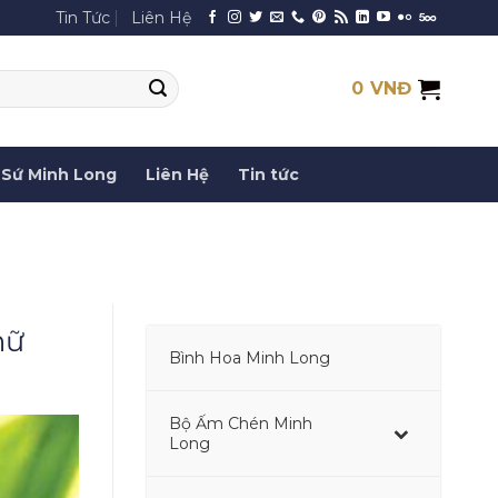
Tin Tức
Liên Hệ
0
VNĐ
Sứ Minh Long
Liên Hệ
Tin tức
nữ
Bình Hoa Minh Long
–
Bộ Ấm Chén Minh
–
Long