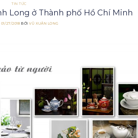
TIN TỨC
nh Long ở Thành phố Hồ Chí Minh
O
01/27/2018
BỞI
VŨ XUÂN LONG