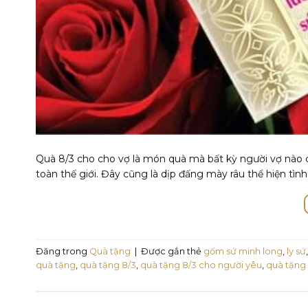
Quà 8/3 cho cho vợ là món quà mà bất kỳ người vợ nào 
toàn thế giới. Đây cũng là dịp đấng mày râu thể hiện tì
Đăng trong
Quà tặng
|
Được gắn thẻ
gốm sứ minh long
,
ly sứ
quà tặng
,
quà tặng 8/3
,
quà tặng 8/3 cho người yêu
,
quà tặng 