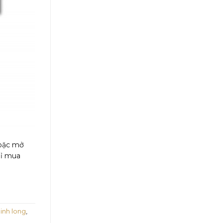
hoặc mở
hỉ mua
inh long
,