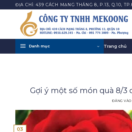
Bỏ
ĐỊA CHỈ: 439 CÁCH MẠNG THÁNG 8, P.13, Q.10, TP
qua
nội
dung
Trang chủ
Danh mục
Gợi ý một số món quà 8/3 
ĐĂNG VÀ
03