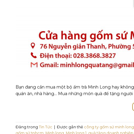
Bạn đang cần mua một bộ ấm trà Minh Long hay không 
quán ăn, nhà hàng… Mua những món quà để tặng người th
Đăng trong
Tin Tức
|
Được gắn thẻ
công ty gốm sứ minh long
gốm sứ tphcm
,
Minh long
,
Minh long 1
,
quà tặng doanh nghiệp