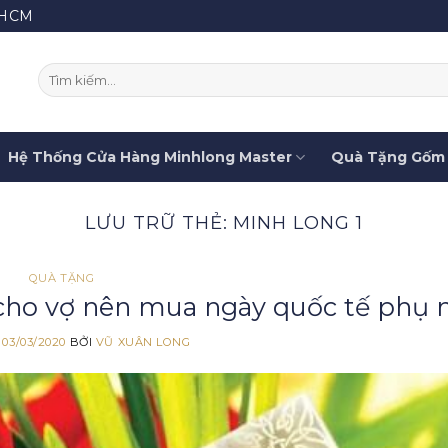
.HCM
Tìm
kiếm:
Hệ Thống Cửa Hàng Minhlong Master
Quà Tặng Gốm 
LƯU TRỮ THẺ:
MINH LONG 1
QUÀ TẶNG
cho vợ nên mua ngày quốc tế phụ 
O
03/03/2020
BỞI
VŨ XUÂN LONG