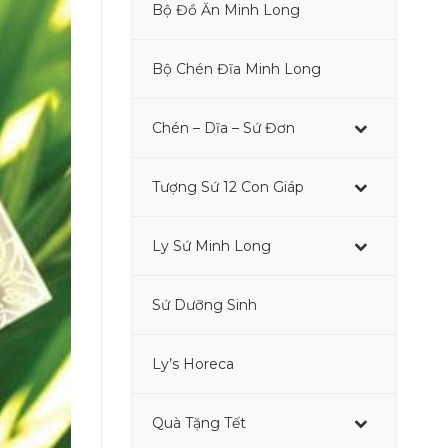
Bộ Đồ Ăn Minh Long
–
Bộ Chén Đĩa Minh Long
Chén – Dĩa – Sứ Đơn
Tượng Sứ 12 Con Giáp
–
Ly Sứ Minh Long
–
Sứ Dưỡng Sinh
–
Ly’s Horeca
Quà Tặng Tết