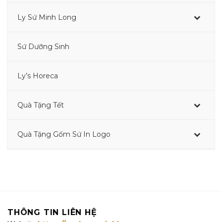
Ly Sứ Minh Long
–
Sứ Dưỡng Sinh
–
Ly’s Horeca
Quà Tặng Tết
Quà Tặng Gốm Sứ In Logo
–
THÔNG TIN LIÊN HỆ