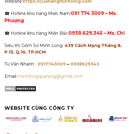
Website:
https://cuahangminhlong.com
091 774 3009 – Ms.
☎ Hotline kho hàng Miền Nam:
Phượng
0938.629.345 – Ms. Chi
☎ Hotline kho hàng Miền Bắc:
Siêu thị Gốm Sứ Minh Long:
439 Cách Mạng Tháng 8,
P.13, Q.10, TP.HCM
Tư Vấn Nhanh :
0917743009
–
0938629345
Email:
minhlongquatang@gmail.com
WEBSITE CÙNG CÔNG TY