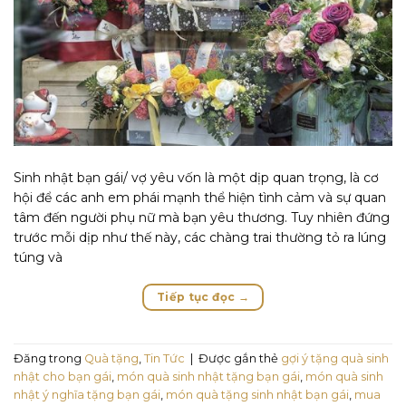
Sinh nhật bạn gái/ vợ yêu vốn là một dịp quan trọng, là cơ
hội để các anh em phái mạnh thể hiện tình cảm và sự quan
tâm đến người phụ nữ mà bạn yêu thương. Tuy nhiên đứng
trước mỗi dịp như thế này, các chàng trai thường tỏ ra lúng
túng và
Tiếp tục đọc
→
Đăng trong
Quà tặng
,
Tin Tức
|
Được gắn thẻ
gợi ý tặng quà sinh
nhật cho bạn gái
,
món quà sinh nhật tặng bạn gái
,
món quà sinh
nhật ý nghĩa tặng bạn gái
,
món quà tặng sinh nhật bạn gái
,
mua