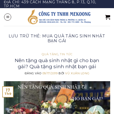
ĐỊA CHỈ: 439 CÁCH MẠNG THÁNG 8, P.13, Q.10,
Bỏ
TP.HCM
qua
nội
dung
LƯU TRỮ THẺ:
MUA QUÀ TẶNG SINH NHẬT
BẠN GÁI
QUÀ TẶNG
,
TIN TỨC
Nên tặng quà sinh nhật gì cho bạn
gái? Quà tặng sinh nhật bạn gái
ĐĂNG VÀO
09/17/2019
BỞI
VŨ XUÂN LONG
17
Th9