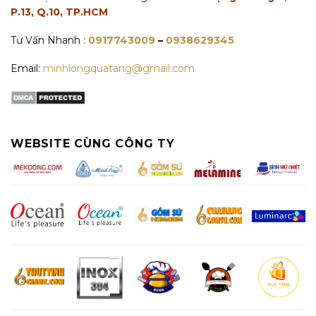
P.13, Q.10, TP.HCM
Tư Vấn Nhanh :
0917743009
–
0938629345
Email:
minhlongquatang@gmail.com
WEBSITE CÙNG CÔNG TY