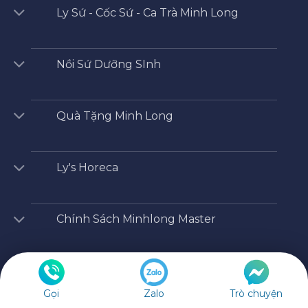
Ly Sứ - Cốc Sứ - Ca Trà Minh Long
Nồi Sứ Dưỡng SInh
Quà Tặng Minh Long
Ly's Horeca
Chính Sách Minhlong Master
Bình Hoa Cao Cấp
Gọi
Zalo
Trò chuyện