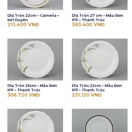
Dĩa Tròn 22cm – Camelia –
Dĩa Tròn 27 cm – Mẫu Đơn
Kết Duyên
IFP – Thanh Trúc
213.400
VNĐ
383.400
VNĐ
Dĩa Tròn 25cm – Mẫu Đơn
Dĩa Tròn 22cm – Mẫu Đơn
IFP – Thanh Trúc
IFP – Thanh Trúc
306.720
VNĐ
231.120
VNĐ