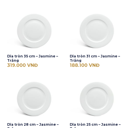
Dĩa tròn 35 cm – Jasmine –
Dĩa tròn 31 cm – Jasmine –
Trắng
Trắng
319.000
VNĐ
188.100
VNĐ
Dĩa tròn 28 cm – Jasmine –
Dĩa tròn 25 cm – Jasmine –