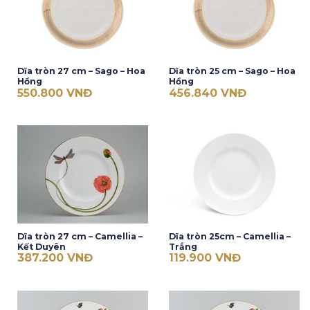
Dĩa tròn 27 cm – Sago – Hoa
Dĩa tròn 25 cm – Sago – Hoa
Hồng
Hồng
550.800
VNĐ
456.840
VNĐ
Dĩa tròn 27 cm – Camellia –
Dĩa tròn 25cm – Camellia –
Kết Duyên
Trắng
387.200
VNĐ
119.900
VNĐ