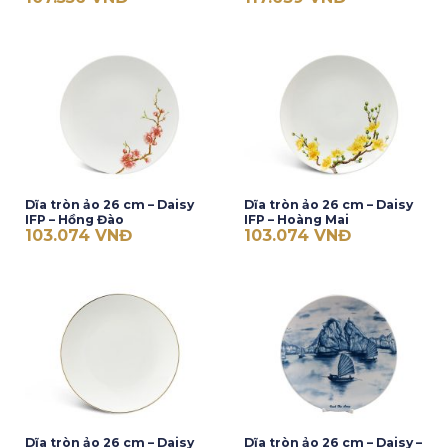
Dĩa tròn ảo 26 cm – Daisy
Dĩa tròn ảo 26 cm – Daisy
IFP – Hồng Đào
IFP – Hoàng Mai
103.074
VNĐ
103.074
VNĐ
Dĩa tròn ảo 26 cm – Daisy
Dĩa tròn ảo 26 cm – Daisy –