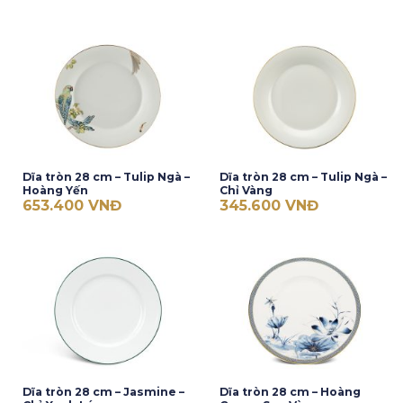
Dĩa tròn 28 cm – Tulip Ngà –
Dĩa tròn 28 cm – Tulip Ngà –
Hoàng Yến
Chỉ Vàng
653.400
VNĐ
345.600
VNĐ
Dĩa tròn 28 cm – Jasmine –
Dĩa tròn 28 cm – Hoàng