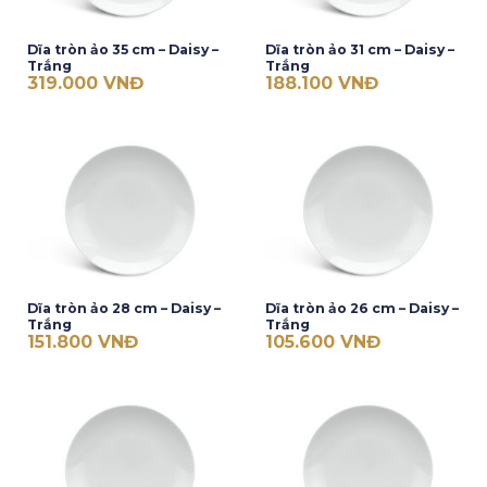
Dĩa tròn ảo 35 cm – Daisy –
Dĩa tròn ảo 31 cm – Daisy –
Trắng
Trắng
319.000
VNĐ
188.100
VNĐ
Dĩa tròn ảo 28 cm – Daisy –
Dĩa tròn ảo 26 cm – Daisy –
Trắng
Trắng
151.800
VNĐ
105.600
VNĐ