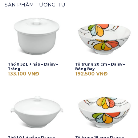
SẢN PHẨM TƯƠNG TỰ
Thố 0.52 L + nắp – Daisy –
Tô trung 20 cm – Daisy –
Trắng
Bóng Bay
133.100
VNĐ
192.500
VNĐ
Thố 1.0 L + nắp – Daisy –
Tô trung 18 cm – Daisy –