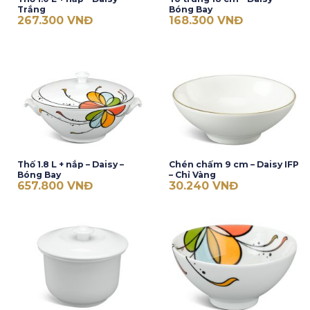
Trắng
Bóng Bay
267.300
VNĐ
168.300
VNĐ
Thố 1.8 L + nắp – Daisy –
Chén chấm 9 cm – Daisy IFP
Bóng Bay
– Chỉ Vàng
657.800
VNĐ
30.240
VNĐ