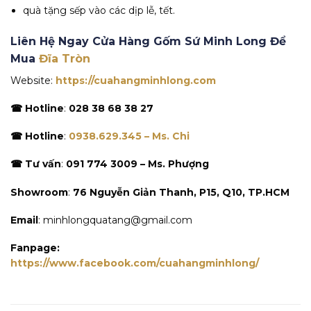
quà tặng sếp vào các dịp lễ, tết.
Liên Hệ Ngay Cửa Hàng Gốm Sứ Minh Long Để
Mua
Đĩa Tròn
Website:
https://cuahangminhlong.com
☎ Hotline
:
028 38 68 38 27
☎ Hotline
:
0938.629.345 – Ms. Chi
☎ Tư vấn
:
091 774 3009 – Ms. Phượng
Showroom
:
76 Nguyễn Giản Thanh, P15, Q10, TP.HCM
Email
: minhlongquatang@gmail.com
Fanpage:
https://www.facebook.com/cuahangminhlong/