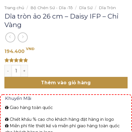
Trang chủ
/
Bộ Chén Sứ - Dĩa -Tô
/
Dĩa Sứ
/
Dĩa Tròn
Dĩa tròn ảo 26 cm – Daisy IFP – Chỉ
Vàng
VNĐ
194.400
Rated 5
Dĩa tròn ảo 26 cm - Daisy IFP - Chỉ Vàng số lượng
out of 5
Thêm vào giỏ hàng
Khuyến Mãi
Giao hàng toàn quốc
Chiết khấu % cao cho khách hàng đặt hàng in logo
Miễn phí file thiết kế và miễn phí giao hàng toàn quốc