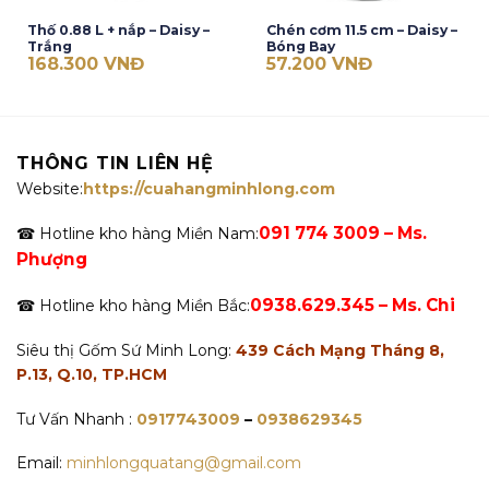
Thố 0.88 L + nắp – Daisy –
Chén cơm 11.5 cm – Daisy –
Trắng
Bóng Bay
168.300
VNĐ
57.200
VNĐ
THÔNG TIN LIÊN HỆ
Website:
https://cuahangminhlong.com
091 774 3009 – Ms.
☎ Hotline kho hàng Miền Nam:
Phượng
0938.629.345 – Ms. Chi
☎ Hotline kho hàng Miền Bắc:
Siêu thị Gốm Sứ Minh Long:
439 Cách Mạng Tháng 8,
P.13, Q.10, TP.HCM
Tư Vấn Nhanh :
0917743009
–
0938629345
Email:
minhlongquatang@gmail.com