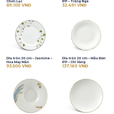
Chim Lạc
IFP – Trắng Ngà
89.100
VNĐ
32.491
VNĐ
Dĩa tròn 20 cm – Jasmine –
Dĩa tròn 20 cm – Mẫu Đơn
Hoa May Mắn
IFP – Chỉ Vàng
93.500
VNĐ
137.160
VNĐ