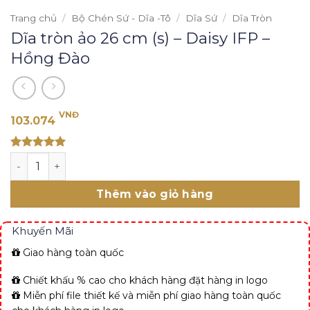
Trang chủ
/
Bộ Chén Sứ - Dĩa -Tô
/
Dĩa Sứ
/
Dĩa Tròn
Dĩa tròn ảo 26 cm (s) – Daisy IFP –
Hồng Đào
VNĐ
103.074
Rated 5
Dĩa tròn ảo 26 cm (s) - Daisy IFP - Hồng Đào số lượng
out of 5
Thêm vào giỏ hàng
Khuyến Mãi
Giao hàng toàn quốc
Chiết khấu % cao cho khách hàng đặt hàng in logo
Miễn phí file thiết kế và miễn phí giao hàng toàn quốc