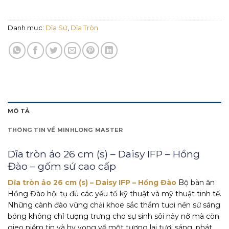
Danh mục:
Dĩa Sứ
,
Dĩa Tròn
MÔ TẢ
THÔNG TIN VỀ MINHLONG MASTER
Dĩa tròn ảo 26 cm (s) – Daisy IFP – Hồng
Đào – gốm sứ cao cấp
Dĩa tròn ảo 26 cm (s) – Daisy IFP – Hồng Đào
Bộ bàn ăn
Hồng Đào hội tụ đủ các yếu tố kỹ thuật và mỹ thuật tinh tế.
Những cành đào vững chải khoe sắc thắm tươi nền sứ sáng
bóng không chỉ tượng trưng cho sự sinh sôi nảy nở mà còn
gieo niềm tin và hy vọng về một tương lai tươi sáng, phát