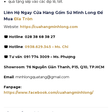
quà tặng sếp vào các dịp lễ, tết.
Liên Hệ Ngay Cửa Hàng Gốm Sứ Minh Long Để
Mua
Đĩa Tròn
Website:
https://cuahangminhlong.com
☎ Hotline
:
028 38 68 38 27
☎ Hotline
:
0938.629.345 – Ms. Chi
☎ Tư vấn
:
091 774 3009 – Ms. Phượng
Showroom
:
76 Nguyễn Giản Thanh, P15, Q10, TP.HCM
Email
: minhlongquatang@gmail.com
Fanpage:
https://www.facebook.com/cuahangminhlong/