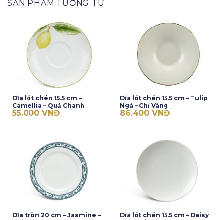
SẢN PHẨM TƯƠNG TỰ
Dĩa lót chén 15.5 cm –
Dĩa lót chén 15.5 cm – Tulip
Camellia – Quả Chanh
Ngà – Chỉ Vàng
55.000
VNĐ
86.400
VNĐ
Dĩa tròn 20 cm – Jasmine –
Dĩa lót chén 15.5 cm – Daisy