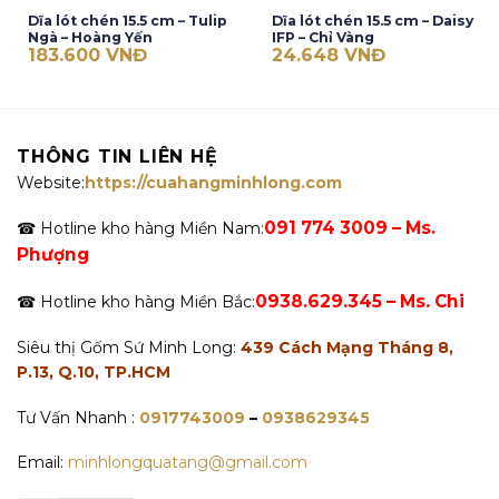
Dĩa lót chén 15.5 cm – Tulip
Dĩa lót chén 15.5 cm – Daisy
Ngà – Hoàng Yến
IFP – Chỉ Vàng
183.600
VNĐ
24.648
VNĐ
THÔNG TIN LIÊN HỆ
Website:
https://cuahangminhlong.com
091 774 3009 – Ms.
☎ Hotline kho hàng Miền Nam:
Phượng
0938.629.345 – Ms. Chi
☎ Hotline kho hàng Miền Bắc:
Siêu thị Gốm Sứ Minh Long:
439 Cách Mạng Tháng 8,
P.13, Q.10, TP.HCM
Tư Vấn Nhanh :
0917743009
–
0938629345
Email:
minhlongquatang@gmail.com