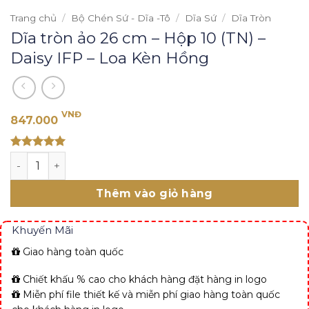
Trang chủ
/
Bộ Chén Sứ - Dĩa -Tô
/
Dĩa Sứ
/
Dĩa Tròn
Dĩa tròn ảo 26 cm – Hộp 10 (TN) –
Daisy IFP – Loa Kèn Hồng
VNĐ
847.000
Rated 5
Dĩa tròn ảo 26 cm - Hộp 10 (TN) - Daisy IFP - Loa Kèn Hồ
out of 5
Thêm vào giỏ hàng
Khuyến Mãi
Giao hàng toàn quốc
Chiết khấu % cao cho khách hàng đặt hàng in logo
Miễn phí file thiết kế và miễn phí giao hàng toàn quốc