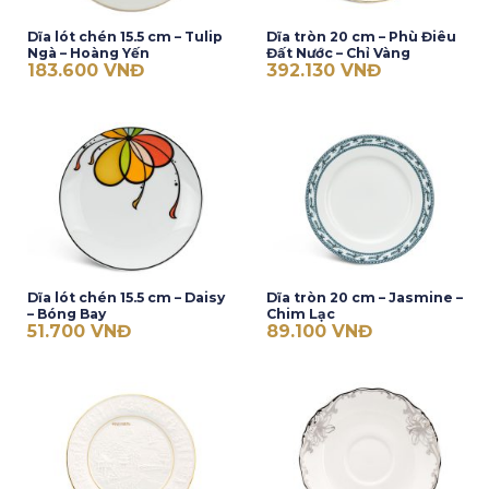
Dĩa lót chén 15.5 cm – Tulip
Dĩa tròn 20 cm – Phù Điêu
Ngà – Hoàng Yến
Đất Nước – Chỉ Vàng
183.600
VNĐ
392.130
VNĐ
Dĩa lót chén 15.5 cm – Daisy
Dĩa tròn 20 cm – Jasmine –
– Bóng Bay
Chim Lạc
51.700
VNĐ
89.100
VNĐ