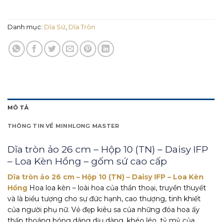
Danh mục:
Dĩa Sứ
,
Dĩa Tròn
MÔ TẢ
THÔNG TIN VỀ MINHLONG MASTER
Dĩa tròn ảo 26 cm – Hộp 10 (TN) – Daisy IFP
– Loa Kèn Hồng – gốm sứ cao cấp
Dĩa tròn ảo 26 cm – Hộp 10 (TN) – Daisy IFP – Loa Kèn
Hồng
Hoa loa kèn – loài hoa của thần thoại, truyền thuyết
và là biểu tượng cho sự đức hạnh, cao thượng, tinh khiết
của người phụ nữ. Vẻ đẹp kiêu sa của những đóa hoa ấy
thấp thoáng bóng dáng dịu dàng, khéo léo, tỷ mỷ của