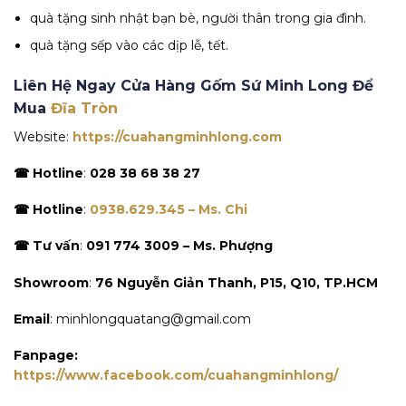
quà tặng sinh nhật bạn bè, người thân trong gia đình.
quà tặng sếp vào các dịp lễ, tết.
Liên Hệ Ngay Cửa Hàng Gốm Sứ Minh Long Để
Mua
Đĩa Tròn
Website:
https://cuahangminhlong.com
☎ Hotline
:
028 38 68 38 27
☎ Hotline
:
0938.629.345 – Ms. Chi
☎ Tư vấn
:
091 774 3009 – Ms. Phượng
Showroom
:
76 Nguyễn Giản Thanh, P15, Q10, TP.HCM
Email
: minhlongquatang@gmail.com
Fanpage:
https://www.facebook.com/cuahangminhlong/