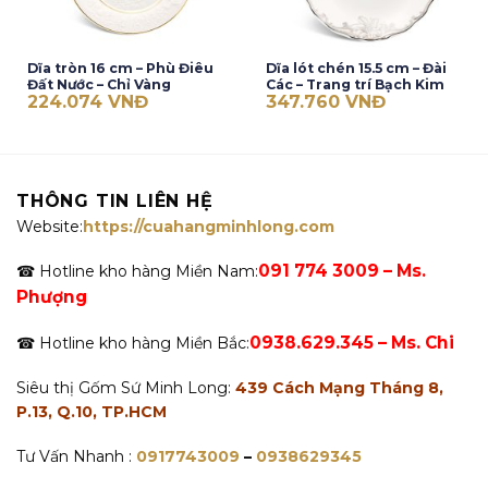
Dĩa tròn 16 cm – Phù Điêu
Dĩa lót chén 15.5 cm – Đài
Đất Nước – Chỉ Vàng
Các – Trang trí Bạch Kim
224.074
VNĐ
347.760
VNĐ
THÔNG TIN LIÊN HỆ
Website:
https://cuahangminhlong.com
091 774 3009 – Ms.
☎ Hotline kho hàng Miền Nam:
Phượng
0938.629.345 – Ms. Chi
☎ Hotline kho hàng Miền Bắc:
Siêu thị Gốm Sứ Minh Long:
439 Cách Mạng Tháng 8,
P.13, Q.10, TP.HCM
Tư Vấn Nhanh :
0917743009
–
0938629345