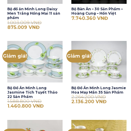
Bộ đồ ăn Minh Long Daisy
Bộ Bàn Ăn – 30 Sản Phẩm –
Men Trắng Hồng Mai 11 sản
Hoàng Cung – Hồn Việt
7.740.360
VNĐ
phẩm
1.003.009
VNĐ
Giá
Giá
875.009
VNĐ
gốc
hiện
là:
tại
1.003.009 VNĐ.
là:
875.009 VNĐ.
Giảm giá!
Giảm giá!
Bộ Đồ Ăn Minh Long
Bộ Đồ Ăn Minh Long Jasmie
Jasmine Tích Tuyết Thảo
Hoa May Mắn 35 Sản Phẩm
2.264.200
VNĐ
22 Sản Phẩm
1.588.800
VNĐ
Giá
Giá
2.136.200
VNĐ
gốc
hiện
Giá
Giá
1.460.800
VNĐ
là:
tại
gốc
hiện
2.264.200 VNĐ.
là:
là:
tại
2.136.200 V
1.588.800 VNĐ.
là:
1.460.800 VNĐ.