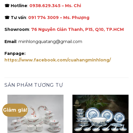
☎ Hotline
:
0938.629.345 – Ms. Chi
☎ Tư vấn
:
091 774 3009 – Ms. Phượng
Showroom
:
76 Nguyễn Giản Thanh, P15, Q10, TP.HCM
Email
: minhlongquatang@gmail.com
Fanpage:
https://www.facebook.com/cuahangminhlong/
SẢN PHẨM TƯƠNG TỰ
Giảm giá!