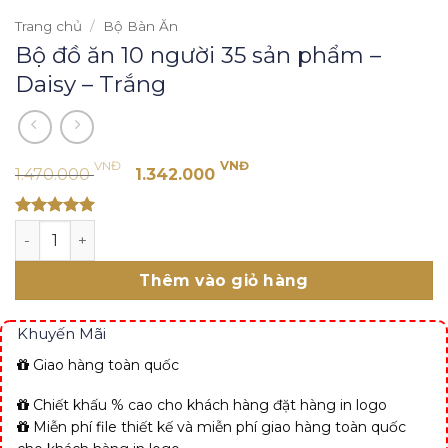
Trang chủ
/
Bộ Bàn Ăn
Bộ đồ ăn 10 người 35 sản phẩm –
Daisy – Trắng
Giá
Giá
VNĐ
VNĐ
1.470.000
1.342.000
gốc
hiện
là:
tại
Rated 5
Bộ đồ ăn 10 người 35 sản phẩm - Daisy - Trắng số lượng
1.470.000 VNĐ.
là:
out of 5
1.342.000 VNĐ.
Thêm vào giỏ hàng
Khuyến Mãi
Giao hàng toàn quốc
Chiết khấu % cao cho khách hàng đặt hàng in logo
Miễn phí file thiết kế và miễn phí giao hàng toàn quốc