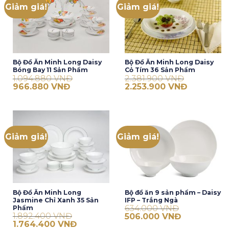
Giảm giá!
Giảm giá!
Bộ Đồ Ăn Minh Long Daisy
Bộ Đồ Ăn Minh Long Daisy
Bóng Bay 11 Sản Phẩm
Cỏ Tím 36 Sản Phẩm
1.094.880
VNĐ
2.381.900
VNĐ
Giá
Giá
Giá
Giá
966.880
VNĐ
2.253.900
VNĐ
gốc
hiện
gốc
hiện
là:
tại
là:
tại
1.094.880 VNĐ.
là:
2.381.900 VNĐ.
là:
966.880 VNĐ.
2.253.900 V
Giảm giá!
Giảm giá!
Bộ Đồ Ăn Minh Long
Bộ đồ ăn 9 sản phẩm – Daisy
Jasmine Chỉ Xanh 35 Sản
IFP – Trắng Ngà
634.000
VNĐ
Phẩm
1.892.400
VNĐ
Giá
Giá
506.000
VNĐ
gốc
hiện
Giá
Giá
1.764.400
VNĐ
là:
tại