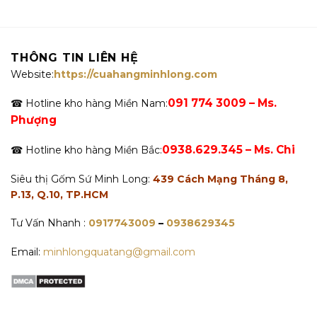
gốc
hiện
634.000 VNĐ.
là:
là:
tại
506.000 VNĐ
1.892.400 VNĐ.
là:
1.764.400 VNĐ.
THÔNG TIN LIÊN HỆ
Website:
https://cuahangminhlong.com
091 774 3009 – Ms.
☎ Hotline kho hàng Miền Nam:
Phượng
0938.629.345 – Ms. Chi
☎ Hotline kho hàng Miền Bắc:
Siêu thị Gốm Sứ Minh Long:
439 Cách Mạng Tháng 8,
P.13, Q.10, TP.HCM
Tư Vấn Nhanh :
0917743009
–
0938629345
Email:
minhlongquatang@gmail.com