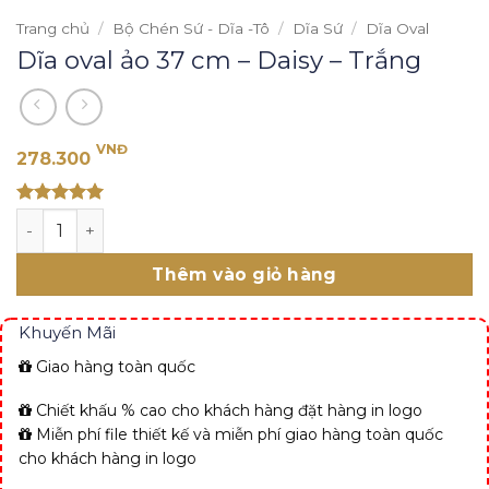
Trang chủ
/
Bộ Chén Sứ - Dĩa -Tô
/
Dĩa Sứ
/
Dĩa Oval
Dĩa oval ảo 37 cm – Daisy – Trắng
VNĐ
278.300
Rated 5
Dĩa oval ảo 37 cm - Daisy - Trắng số lượng
out of 5
Thêm vào giỏ hàng
Khuyến Mãi
Giao hàng toàn quốc
Chiết khấu % cao cho khách hàng đặt hàng in logo
Miễn phí file thiết kế và miễn phí giao hàng toàn quốc
cho khách hàng in logo