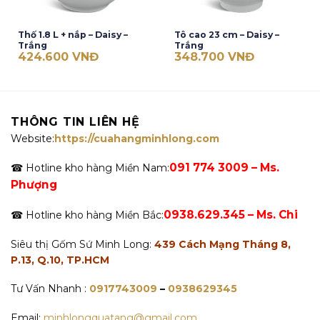
Thố 1.8 L + nắp – Daisy –
Tô cao 23 cm – Daisy –
Trắng
Trắng
424.600
VNĐ
348.700
VNĐ
THÔNG TIN LIÊN HỆ
Website:
https://cuahangminhlong.com
091 774 3009 – Ms.
☎ Hotline kho hàng Miền Nam:
Phượng
0938.629.345 – Ms. Chi
☎ Hotline kho hàng Miền Bắc:
Siêu thị Gốm Sứ Minh Long:
439 Cách Mạng Tháng 8,
P.13, Q.10, TP.HCM
Tư Vấn Nhanh :
0917743009
–
0938629345
Email:
minhlongquatang@gmail.com