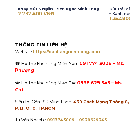
Khay Mứt 5 Ngăn – Sen Ngọc Minh Long
Dĩa trái 
2.732.400
VNĐ
– Xanh ng
1.252.8
THÔNG TIN LIÊN HỆ
Website:
https://cuahangminhlong.com
091 774 3009 – Ms.
☎ Hotline kho hàng Miền Nam:
Phượng
0938.629.345 – Ms.
☎ Hotline kho hàng Miền Bắc:
Chi
Siêu thị Gốm Sứ Minh Long:
439 Cách Mạng Tháng 8,
P.13, Q.10, TP.HCM
Tư Vấn Nhanh :
0917743009
–
0938629345