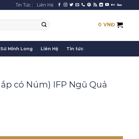
Tin Tức
Liên Hệ
0
VNĐ
Sứ Minh Long
Liên Hệ
Tin tức
Nắp có Núm) IFP Ngũ Quả
IFP Ngũ Quả Minh Long số lượng