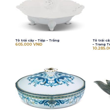
Tô trái cây – Tiệp – Trắng
Tô trái c
605.000
VNĐ
– Trang T
10.285.