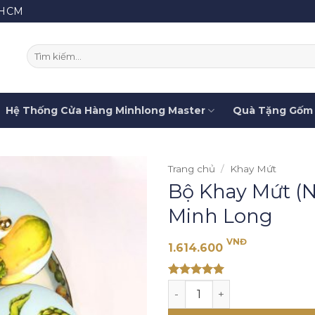
.HCM
Tìm
kiếm:
Hệ Thống Cửa Hàng Minhlong Master
Quà Tặng Gốm 
Trang chủ
/
Khay Mứt
Bộ Khay Mứt (
Minh Long
VNĐ
1.614.600
Rated 5
Bộ Khay Mứt (Nắp có Núm) 
out of 5