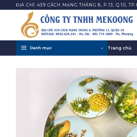
Bỏ
ĐỊA CHỈ: 439 CÁCH MẠNG THÁNG 8, P.13, Q.10, TP
qua
nội
dung
Trang chủ
Danh mục