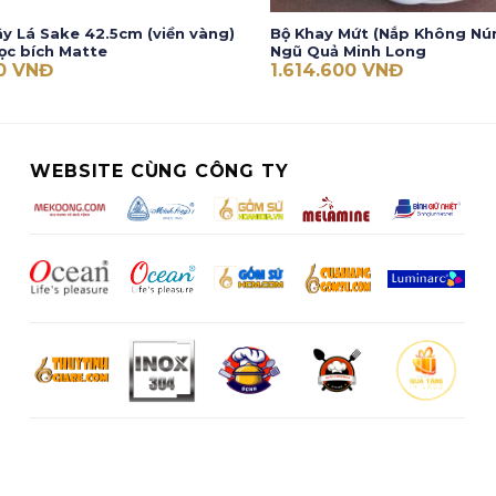
cây Lá Sake 42.5cm (viền vàng)
Bộ Khay Mứt (Nắp Không Núm
ọc bích Matte
Ngũ Quả Minh Long
00
VNĐ
1.614.600
VNĐ
WEBSITE CÙNG CÔNG TY