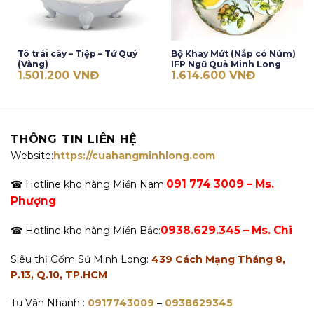
Tô trái cây – Tiệp – Tứ Quý
Bộ Khay Mứt (Nắp có Núm)
(Vàng)
IFP Ngũ Quả Minh Long
1.501.200
VNĐ
1.614.600
VNĐ
THÔNG TIN LIÊN HỆ
Website:
https://cuahangminhlong.com
091 774 3009 – Ms.
☎ Hotline kho hàng Miền Nam:
Phượng
0938.629.345 – Ms. Chi
☎ Hotline kho hàng Miền Bắc:
Siêu thị Gốm Sứ Minh Long:
439 Cách Mạng Tháng 8,
P.13, Q.10, TP.HCM
Tư Vấn Nhanh :
0917743009
–
0938629345