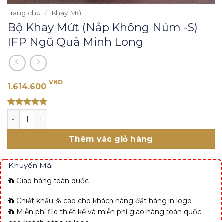
Trang chủ
/
Khay Mứt
Bộ Khay Mứt (Nắp Không Núm -S)
IFP Ngũ Quả Minh Long
VNĐ
1.614.600
Rated 5
Bộ Khay Mứt (Nắp Không Núm -S) IFP Ngũ Quả Minh Long
out of 5
Thêm vào giỏ hàng
Khuyến Mãi
Giao hàng toàn quốc
Chiết khấu % cao cho khách hàng đặt hàng in logo
Miễn phí file thiết kế và miễn phí giao hàng toàn quốc