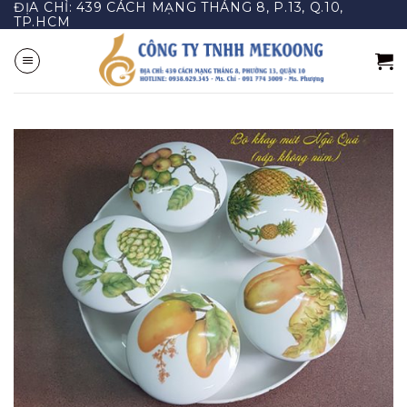
ĐỊA CHỈ: 439 CÁCH MẠNG THÁNG 8, P.13, Q.10,
Bỏ
TP.HCM
qua
nội
dung