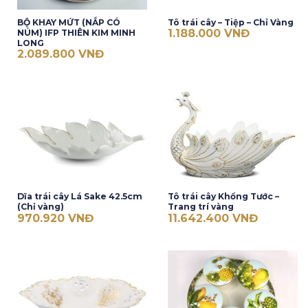
BỘ KHAY MỨT (NẮP CÓ
Tô trái cây – Tiệp – Chỉ Vàng
1.188.000
VNĐ
NÚM) IFP THIÊN KIM MINH
LONG
2.089.800
VNĐ
Dĩa trái cây Lá Sake 42.5cm
Tô trái cây Khổng Tước –
(Chỉ vàng)
Trang trí vàng
970.920
VNĐ
11.642.400
VNĐ