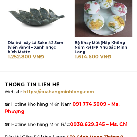
Dĩa trái cây Lá Sake 42.5cm
Bộ Khay Mứt (Nắp Không
(viền vàng) – Xanh ngọc
Núm -S) IFP Ngũ Sắc Minh
bích Matte
Long
1.252.800
VNĐ
1.614.600
VNĐ
THÔNG TIN LIÊN HỆ
Website:
https://cuahangminhlong.com
091 774 3009 – Ms.
☎ Hotline kho hàng Miền Nam:
Phượng
0938.629.345 – Ms. Chi
☎ Hotline kho hàng Miền Bắc: