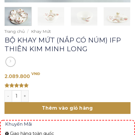
Trang chủ
/
Khay Mứt
BỘ KHAY MỨT (NẮP CÓ NÚM) IFP
THIÊN KIM MINH LONG
VNĐ
2.089.800
Rated 5
BỘ KHAY MỨT (NẮP CÓ NÚM) IFP THIÊN KIM MINH LONG 
out of 5
Thêm vào giỏ hàng
Khuyến Mãi
Giao hàng toàn quốc