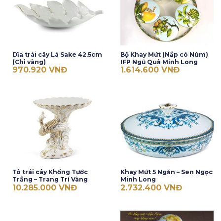
Dĩa trái cây Lá Sake 42.5cm
Bộ Khay Mứt (Nắp có Núm)
(Chỉ vàng)
IFP Ngũ Quả Minh Long
970.920
VNĐ
1.614.600
VNĐ
Tô trái cây Khổng Tước
Khay Mứt 5 Ngăn – Sen Ngọc
Trắng – Trang Trí Vàng
Minh Long
10.285.000
VNĐ
2.732.400
VNĐ