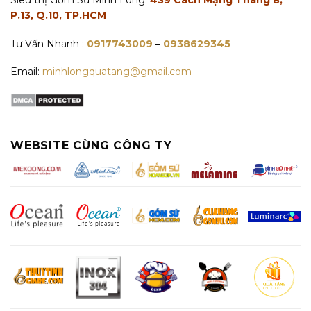
Siêu thị Gốm Sứ Minh Long:
439 Cách Mạng Tháng 8,
P.13, Q.10, TP.HCM
Tư Vấn Nhanh :
0917743009
–
0938629345
Email:
minhlongquatang@gmail.com
WEBSITE CÙNG CÔNG TY