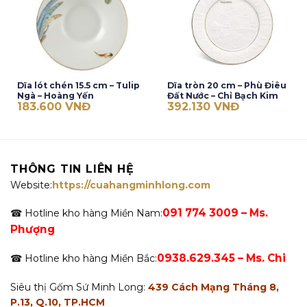
Dĩa lót chén 15.5 cm – Tulip
Dĩa tròn 20 cm – Phù Điêu
Ngà – Hoàng Yến
Đất Nước – Chỉ Bạch Kim
183.600
VNĐ
392.130
VNĐ
THÔNG TIN LIÊN HỆ
Website:
https://cuahangminhlong.com
091 774 3009 – Ms.
☎ Hotline kho hàng Miền Nam:
Phượng
0938.629.345 – Ms. Chi
☎ Hotline kho hàng Miền Bắc:
Siêu thị Gốm Sứ Minh Long:
439 Cách Mạng Tháng 8,
P.13, Q.10, TP.HCM