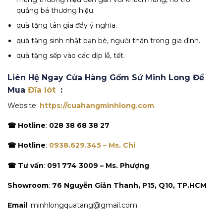
quảng bá thương hiệu.
quà tặng tân gia đầy ý nghĩa.
quà tặng sinh nhật bạn bè, người thân trong gia đình.
quà tặng sếp vào các dịp lễ, tết.
Liên Hệ Ngay Cửa Hàng Gốm Sứ Minh Long Để
Mua
Đĩa lót
:
Website:
https://cuahangminhlong.com
☎ Hotline
:
028 38 68 38 27
☎ Hotline
:
0938.629.345 – Ms. Chi
☎ Tư vấn
:
091 774 3009 – Ms. Phượng
Showroom
:
76 Nguyễn Giản Thanh, P15, Q10, TP.HCM
Email
: minhlongquatang@gmail.com