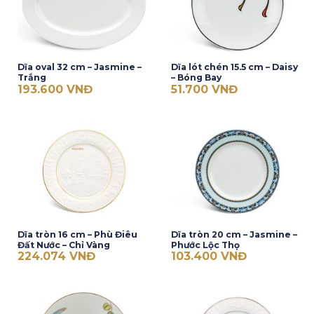
Dĩa oval 32 cm – Jasmine –
Dĩa lót chén 15.5 cm – Daisy
Trắng
– Bóng Bay
193.600
VNĐ
51.700
VNĐ
Dĩa tròn 16 cm – Phù Điêu
Dĩa tròn 20 cm – Jasmine –
Đất Nước – Chỉ Vàng
Phước Lộc Thọ
224.074
VNĐ
103.400
VNĐ