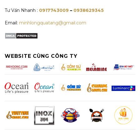
Tư Vấn Nhanh :
0917743009
–
0938629345
Email:
minhlongquatang@gmail.com
WEBSITE CÙNG CÔNG TY