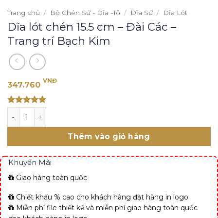
Trang chủ
/
Bộ Chén Sứ - Dĩa -Tô
/
Dĩa Sứ
/
Dĩa Lót
Dĩa lót chén 15.5 cm – Đài Các –
Trang trí Bạch Kim
VNĐ
347.760
Rated 5
Dĩa lót chén 15.5 cm - Đài Các - Trang trí Bạch Kim số lư
out of 5
Thêm vào giỏ hàng
Khuyến Mãi
Giao hàng toàn quốc
Chiết khấu % cao cho khách hàng đặt hàng in logo
Miễn phí file thiết kế và miễn phí giao hàng toàn quốc