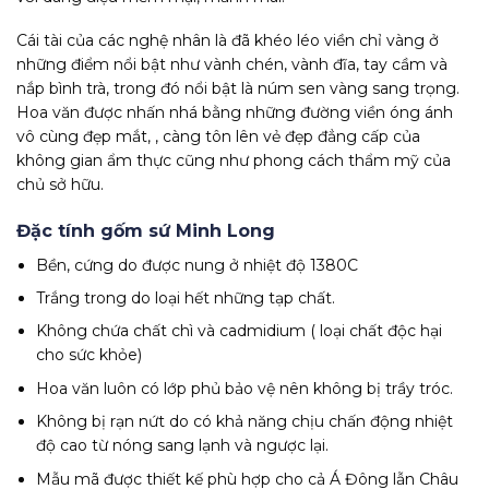
Cái tài của các nghệ nhân là đã khéo léo viền chỉ vàng ở
những điểm nổi bật như vành chén, vành đĩa, tay cầm và
nắp bình trà, trong đó nổi bật là núm sen vàng sang trọng.
Hoa văn được nhấn nhá bằng những đường viền óng ánh
vô cùng đẹp mắt, , càng tôn lên vẻ đẹp đẳng cấp của
không gian ẩm thực cũng như phong cách thẩm mỹ của
chủ sở hữu.
Đặc tính gốm sứ Minh Long
Bền, cứng do được nung ở nhiệt độ 1380C
Trắng trong do loại hết những tạp chất.
Không chứa chất chì và cadmidium ( loại chất độc hại
cho sức khỏe)
Hoa văn luôn có lớp phủ bảo vệ nên không bị trầy tróc.
Không bị rạn nứt do có khả năng chịu chấn động nhiệt
độ cao từ nóng sang lạnh và ngược lại.
Mẫu mã được thiết kế phù hợp cho cả Á Đông lẫn Châu