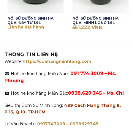
NỒI SỨ DƯỠNG SINH HAI
NỒI SỨ DƯỠNG SINH HAI
QUAI ĐÁY TỪ 1.9L
QUAI MINH LONG 1.9L
Liên hệ đặt hàng
551.222
VNĐ
THÔNG TIN LIÊN HỆ
Website:
https://cuahangminhlong.com
091 774 3009 – Ms.
☎ Hotline kho hàng Miền Nam:
Phượng
0938.629.345 – Ms. Chi
☎ Hotline kho hàng Miền Bắc:
Siêu thị Gốm Sứ Minh Long:
439 Cách Mạng Tháng 8,
P.13, Q.10, TP.HCM
Tư Vấn Nhanh :
0917743009
–
0938629345