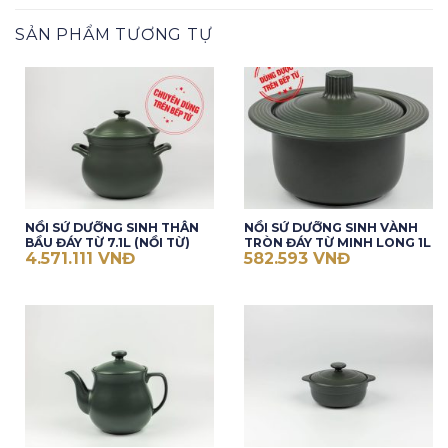
SẢN PHẨM TƯƠNG TỰ
NỒI SỨ DƯỠNG SINH THÂN
NỒI SỨ DƯỠNG SINH VÀNH
BẦU ĐÁY TỪ 7.1L (NỒI TỪ)
TRÒN ĐÁY TỪ MINH LONG 1L
4.571.111
VNĐ
582.593
VNĐ