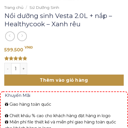
Trang chủ
/
Sứ Dưỡng Sinh
Nồi dưỡng sinh Vesta 2.0L + nắp –
Healthycook – Xanh rêu
VNĐ
599.500
Rated 5
Nồi dưỡng sinh Vesta 2.0L + nắp - Healthycook - Xanh rê
out of 5
Thêm vào giỏ hàng
Khuyến Mãi
Giao hàng toàn quốc
Chiết khấu % cao cho khách hàng đặt hàng in logo
Miễn phí file thiết kế và miễn phí giao hàng toàn quốc