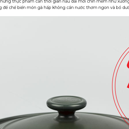
m những thực phẩm cần thời gian nấu dài mới chín mềm như xương
dùng để chế biến món gà hấp không cần nước thơm ngon và bổ dư