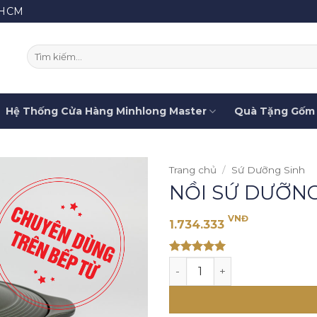
.HCM
Tìm
kiếm:
Hệ Thống Cửa Hàng Minhlong Master
Quà Tặng Gốm 
Trang chủ
/
Sứ Dưỡng Sinh
NỒI SỨ DƯỠNG 
VNĐ
1.734.333
Rated 5
NỒI SỨ DƯỠNG SINH HAI QU
out of 5