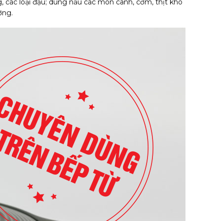
, các loại đậu; dùng nấu các món canh, cơm, thịt kho
ỡng.