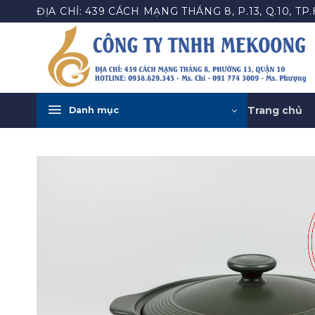
Bỏ
ĐỊA CHỈ: 439 CÁCH MẠNG THÁNG 8, P.13, Q.10, TP
qua
nội
dung
Trang chủ
Danh mục