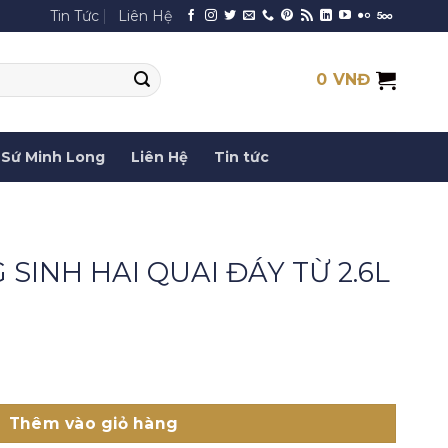
Tin Tức
Liên Hệ
0
VNĐ
Sứ Minh Long
Liên Hệ
Tin tức
SINH HAI QUAI ĐÁY TỪ 2.6L
AI ĐÁY TỪ 2.6L số lượng
Thêm vào giỏ hàng