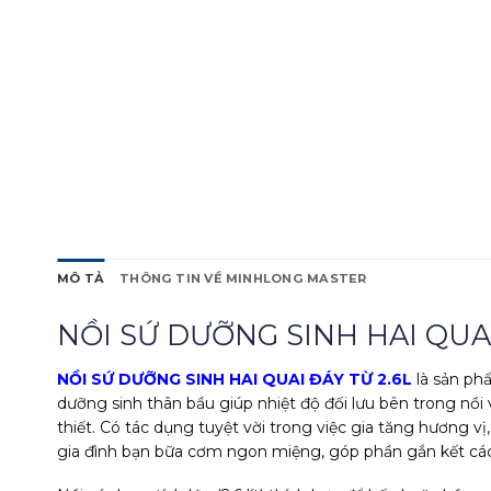
MÔ TẢ
THÔNG TIN VỀ MINHLONG MASTER
NỒI SỨ DƯỠNG SINH HAI QUAI
NỒI SỨ DƯỠNG SINH HAI QUAI ĐÁY TỪ 2.6L
là sản ph
dưỡng sinh thân bầu giúp nhiệt độ đối lưu bên trong nồi
thiết. Có tác dụng tuyệt vời trong việc gia tăng hương 
gia đình bạn bữa cơm ngon miệng, góp phần gắn kết các 