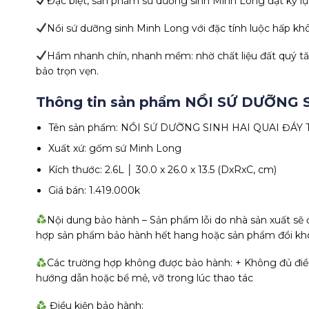
Đặc biệt, sản phẩm sứ dưỡng sinh Minh Long đạt kỷ lụ
Nồi sứ dưỡng sinh Minh Long với đặc tính luộc hấp kh
Hầm nhanh chín, nhanh mềm: nhờ chất liệu đất quý 
bảo trọn vẹn.
Thông tin sản phẩm NỒI SỨ DƯỠNG 
Tên sản phẩm: NỒI SỨ DƯỠNG SINH HAI QUAI ĐÁY T
Xuất xứ: gốm sứ Minh Long
Kích thước: 2.6L │ 30.0 x 26.0 x 13.5 (DxRxC, cm)
Giá bán: 1.419.000k
Nội dung bảo hành – Sản phẩm lỗi do nhà sản xuất sẽ 
hợp sản phẩm bảo hành hết hang hoặc sản phẩm đổi khôn
Các trường hợp không được bảo hành: + Không đủ điều
hướng dẫn hoặc bể mẻ, vỡ trong lúc thao tác
Điều kiện bảo hành: