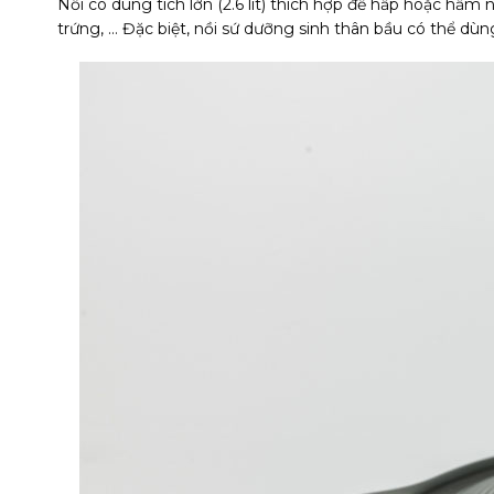
Nồi có dung tích lớn (2.6 lít) thích hợp để hấp hoặc hầ
trứng, … Đặc biệt, nồi sứ dưỡng sinh thân bầu có thể 