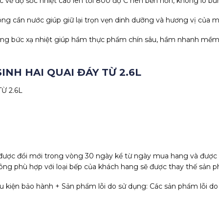
c về độ sốc nhiệt cao lên tới 800 độ C nên bền hơn, không lo 
ông cần nước giúp giữ lại trọn vẹn dinh dưỡng và hương vị của m
tăng bức xạ nhiệt giúp hầm thực phẩm chín sâu, hầm nhanh mề
SINH HAI QUAI ĐÁY TỪ 2.6L
Ừ 2.6L
được đổi mới trong vòng 30 ngày kể từ ngày mua hang và được b
g phù hợp với loại bếp của khách hang sẽ được thay thế sản p
 kiện bảo hành + Sản phẩm lỗi do sử dụng: Các sản phẩm lỗi do