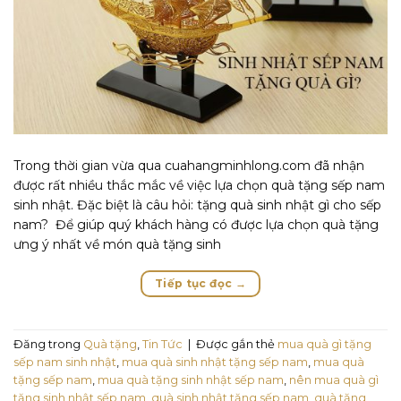
Trong thời gian vừa qua cuahangminhlong.com đã nhận
được rất nhiều thắc mắc về việc lựa chọn quà tặng sếp nam
sinh nhật. Đặc biệt là câu hỏi: tặng quà sinh nhật gì cho sếp
nam? Để giúp quý khách hàng có được lựa chọn quà tặng
ưng ý nhất về món quà tặng sinh
Tiếp tục đọc
→
Đăng trong
Quà tặng
,
Tin Tức
|
Được gắn thẻ
mua quà gì tặng
sếp nam sinh nhật
,
mua quà sinh nhật tặng sếp nam
,
mua quà
tặng sếp nam
,
mua quà tặng sinh nhật sếp nam
,
nên mua quà gì
tặng sinh nhật sếp nam
,
quà sinh nhật tặng sếp nam
,
quà tặng