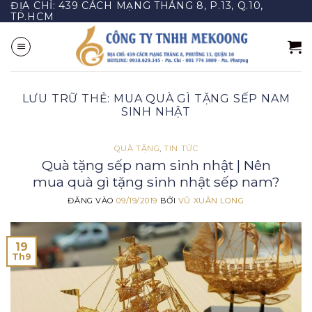
ĐỊA CHỈ: 439 CÁCH MẠNG THÁNG 8, P.13, Q.10,
Bỏ
TP.HCM
qua
nội
dung
LƯU TRỮ THẺ:
MUA QUÀ GÌ TẶNG SẾP NAM
SINH NHẬT
QUÀ TẶNG
,
TIN TỨC
Quà tặng sếp nam sinh nhật | Nên
mua quà gì tặng sinh nhật sếp nam?
ĐĂNG VÀO
09/19/2019
BỞI
VŨ XUÂN LONG
19
Th9