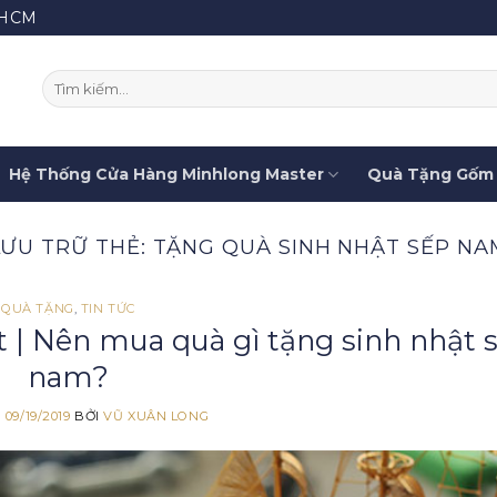
.HCM
Tìm
kiếm:
Hệ Thống Cửa Hàng Minhlong Master
Quà Tặng Gốm 
LƯU TRỮ THẺ:
TẶNG QUÀ SINH NHẬT SẾP NA
QUÀ TẶNG
,
TIN TỨC
 | Nên mua quà gì tặng sinh nhật 
nam?
O
09/19/2019
BỞI
VŨ XUÂN LONG