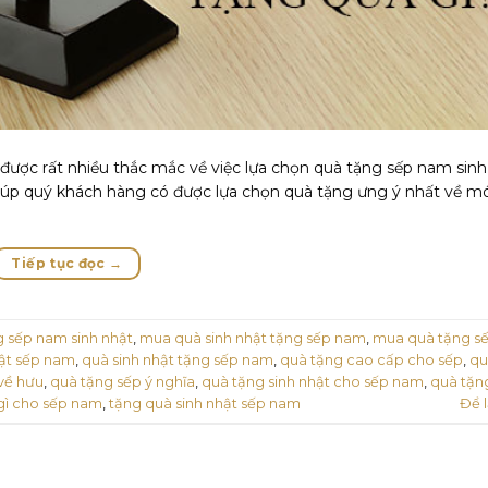
ược rất nhiều thắc mắc về việc lựa chọn quà tặng sếp nam sinh
 giúp quý khách hàng có được lựa chọn quà tặng ưng ý nhất về m
Tiếp tục đọc
→
g sếp nam sinh nhật
,
mua quà sinh nhật tặng sếp nam
,
mua quà tặng s
hật sếp nam
,
quà sinh nhật tặng sếp nam
,
quà tặng cao cấp cho sếp
,
qu
về hưu
,
quà tặng sếp ý nghĩa
,
quà tặng sinh nhật cho sếp nam
,
quà tặng
 gì cho sếp nam
,
tặng quà sinh nhật sếp nam
Để l