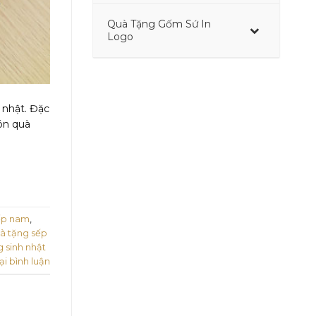
Quà Tặng Gốm Sứ In
–
Logo
 nhật. Đặc
ón quà
ếp nam
,
à tặng sếp
 sinh nhật
ại bình luận