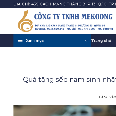
Bỏ
ĐỊA CHỈ: 439 CÁCH MẠNG THÁNG 8, P.13, Q.10, TP
qua
nội
dung
Trang chủ
Danh mục
Quà tặng sếp nam sinh nhật
ĐĂNG VÀ