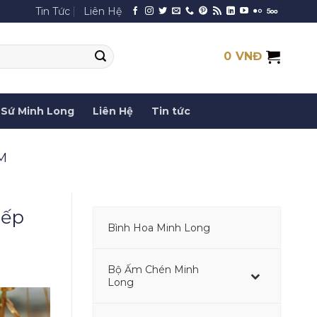
Tin Tức
Liên Hệ
0
VNĐ
Sứ Minh Long
Liên Hệ
Tin tức
M
sếp
Bình Hoa Minh Long
–
Bộ Ấm Chén Minh
–
Long