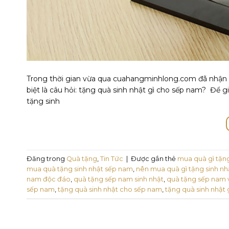
Trong thời gian vừa qua cuahangminhlong.com đã nhận đ
biệt là câu hỏi: tặng quà sinh nhật gì cho sếp nam? Để
tặng sinh
Đăng trong
Quà tặng
,
Tin Tức
|
Được gắn thẻ
mua quà gì tặn
mua quà tặng sinh nhật sếp nam
,
nên mua quà gì tặng sinh n
nam độc đáo
,
quà tặng sếp nam sinh nhật
,
quà tặng sếp nam 
sếp nam
,
tặng quà sinh nhật cho sếp nam
,
tặng quà sinh nhật