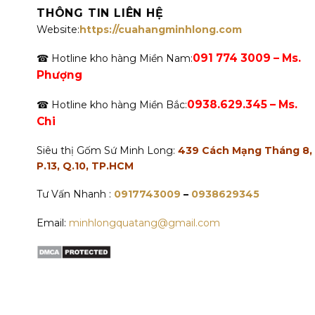
THÔNG TIN LIÊN HỆ
Website:
https://cuahangminhlong.com
091 774 3009 – Ms.
☎ Hotline kho hàng Miền Nam:
Phượng
0938.629.345 – Ms.
☎ Hotline kho hàng Miền Bắc:
Chi
Siêu thị Gốm Sứ Minh Long:
439 Cách Mạng Tháng 8,
P.13, Q.10, TP.HCM
Tư Vấn Nhanh :
0917743009
–
0938629345
Email:
minhlongquatang@gmail.com