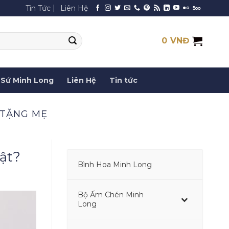
Tin Tức
Liên Hệ
0
VNĐ
Sứ Minh Long
Liên Hệ
Tin tức
 TẶNG MẸ
ật?
Bình Hoa Minh Long
–
Bộ Ấm Chén Minh
–
Long