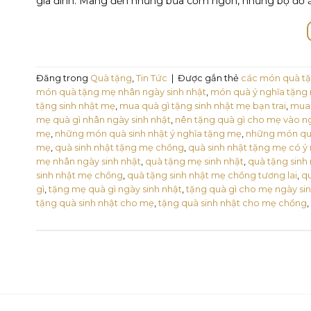
gia đình. Mang đến những bữa cơm ngon, những bộ đồ ấm
Đăng trong
Quà tặng
,
Tin Tức
|
Được gắn thẻ
các món quà tặ
món quà tặng mẹ nhân ngày sinh nhật
,
món quà ý nghĩa tặng 
tặng sinh nhật mẹ
,
mua quà gì tặng sinh nhật mẹ bạn trai
,
mua 
mẹ quà gì nhân ngày sinh nhật
,
nên tặng quà gì cho mẹ vào ng
mẹ
,
những món quà sinh nhật ý nghĩa tặng mẹ
,
những món quà
mẹ
,
quà sinh nhật tặng mẹ chồng
,
quà sinh nhật tặng mẹ có ý
mẹ nhân ngày sinh nhật
,
quà tặng mẹ sinh nhật
,
quà tặng sinh
sinh nhật mẹ chồng
,
quà tặng sinh nhật mẹ chồng tương lai
,
qu
gì
,
tặng mẹ quà gì ngày sinh nhật
,
tặng quà gì cho mẹ ngày sin
tặng quà sinh nhật cho mẹ
,
tặng quà sinh nhật cho mẹ chồng
,