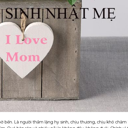
ờ bến. Là người thầm lặng hy sinh, chịu thương, chịu khó chăm 