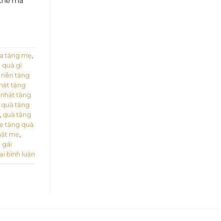
 thế mà
ĩa tặng mẹ
,
 quà gì
,
nên tặng
hật tặng
 nhật tặng
,
quà tặng
,
quà tặng
mẹ tặng quà
hật mẹ
,
 gái
ại bình luận