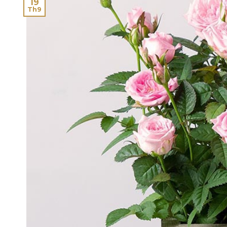
19
Th9