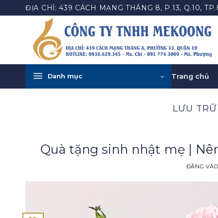
Bỏ
ĐỊA CHỈ: 439 CÁCH MẠNG THÁNG 8, P.13, Q.10, TP
qua
nội
dung
Trang chủ
Danh mục
LƯU TRỮ
Quà tặng sinh nhật mẹ | Nê
ĐĂNG VÀ