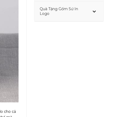
Quà Tặng Gốm Sứ In
–
Logo
lo cho cả