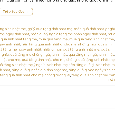
. Quá bận rộn và nhiều nỗi lo không đầu, không đuôi. Chính vì
Tiếp tục đọc
→
ng sinh nhật mẹ
,
gợi ý quà tặng sinh nhật mẹ
,
món quà sinh nhật ý ngh
mẹ ngày sinh nhật
,
món quà ý nghĩa tặng mẹ nhân ngày sinh nhật
,
mua
quà sinh nhật tặng mẹ
,
mua quà tặng mẹ
,
mua quà tặng sinh nhật mẹ
ày sinh nhật
,
nên tặng quà sinh nhật gì cho mẹ
,
những món quà sinh n
 tặng mẹ ngày sinh nhật
,
những món quà tặng sinh nhật mẹ
,
quà sinh
 nghĩa
,
quà tặng mẹ chồng ngày sinh nhật
,
quà tặng mẹ ngày sinh nhật
 nhật cho mẹ
,
quà tặng sinh nhật cho mẹ chồng
,
quà tặng sinh nhật mẹ
à tặng sinh nhật mẹ ý nghĩa
,
sinh nhật mẹ nên tặng quà gì
,
sinh nhật 
h nhật
,
tặng quà gì nhân dịp sinh nhật mẹ
,
tặng quà gì vào ngày sinh n
tặng quà sinh nhật cho mẹ chồng tương lai
,
tặng quà sinh nhật mẹ bạn
Để l