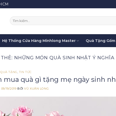
.HCM
Tìm
kiếm:
Hệ Thống Cửa Hàng Minhlong Master
Quà Tặng Gốm 
 THẺ:
NHỮNG MÓN QUÀ SINH NHẬT Ý NGHĨA
QUÀ TẶNG
,
TIN TỨC
n mua quà gì tặng mẹ ngày sinh nh
O
09/19/2019
BỞI
VŨ XUÂN LONG