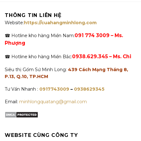
THÔNG TIN LIÊN HỆ
Website:
https://cuahangminhlong.com
091 774 3009 – Ms.
☎ Hotline kho hàng Miền Nam:
Phượng
0938.629.345 – Ms. Chi
☎ Hotline kho hàng Miền Bắc:
Siêu thị Gốm Sứ Minh Long:
439 Cách Mạng Tháng 8,
P.13, Q.10, TP.HCM
Tư Vấn Nhanh :
0917743009
–
0938629345
Email:
minhlongquatang@gmail.com
WEBSITE CÙNG CÔNG TY