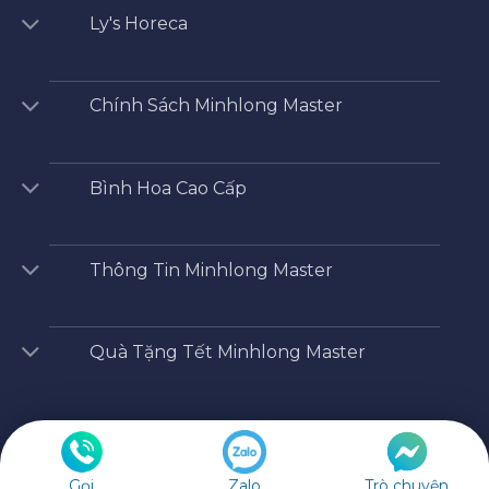
Ly's Horeca
Chính Sách Minhlong Master
Bình Hoa Cao Cấp
Thông Tin Minhlong Master
Quà Tặng Tết Minhlong Master
Minhlong Master
/
Shop
/
sinh nhật mẹ nên tặng quà gì
Copyright 2026 ©
Cửa hàng Minh Long
Gọi
Zalo
Trò chuyện