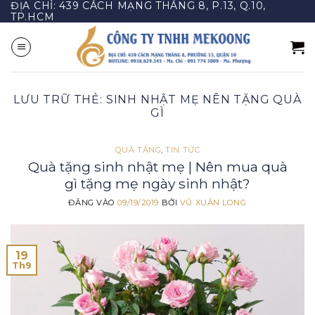
ĐỊA CHỈ: 439 CÁCH MẠNG THÁNG 8, P.13, Q.10,
Bỏ
TP.HCM
qua
nội
dung
LƯU TRỮ THẺ:
SINH NHẬT MẸ NÊN TẶNG QUÀ
GÌ
QUÀ TẶNG
,
TIN TỨC
Quà tặng sinh nhật mẹ | Nên mua quà
gì tặng mẹ ngày sinh nhật?
ĐĂNG VÀO
09/19/2019
BỞI
VŨ XUÂN LONG
19
Th9